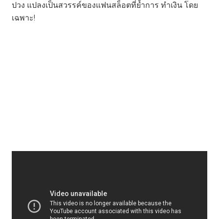
ปวง แปลงเป็นสวรรค์ของแฟนสล็อตที่ย้ำการ ทำเงิน โดย
เฉพาะ!