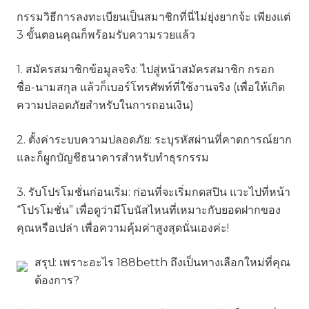
กรรมวิธีการลงทะเบียนเป็นสมาชิกที่นี่ไม่ยุ่งยากจ้ะ เพียงแต่
3 ขั้นตอนคุณก็พร้อมรับความรวยแล้ว
1. สมัครสมาชิกข้อมูลจริง: ไปสู่หน้าสมัครสมาชิก กรอก
ชื่อ-นามสกุล แล้วก็เบอร์โทรศัพท์ที่ใช้งานจริง (เพื่อให้เกิด
ความปลอดภัยสำหรับในการถอนเงิน)
2. ตั้งค่าระบบความปลอดภัย: ระบุรหัสผ่านที่คาดการณ์ยาก
และก็ผูกบัญชีธนาคารสำหรับทำธุรกรรม
3. รับโปรโมชั่นก่อนเริ่ม: ก่อนที่จะเริ่มกดสปิน แวะไปที่หน้า
“โปรโมชั่น” เพื่อดูว่ามีโบนัสไหนที่เหมาะกับยอดฝากของ
คุณหรือเปล่า เพื่อความคุ้มค่าสูงสุดนั่นเองค่ะ!
สรุป: เพราะอะไร 188betth ถึงเป็นทางเลือกใหม่ที่คุณ
ต้องการ?