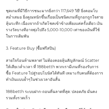
ชุดเกมที่มีวิธีการชนะมากยิ่งกว่า 117,649 วิธี! ยิ่งคอมโบ
สม่ำเสมอ ยิ่งคูณหนักขึ้นเรื่อยเป็นชนิดเกมที่ถูกอกถูกใจสาย
ลุ้นระทึก เนื่องจากถ้าเกิดโชคเข้าข้างเพียงแค่ครั้งเดียว เงิน
รางวัลบางทีอาจพุ่งไปถึง 5,000-10,000 เท่าของเงินที่ใช้
ในการเดิมพัน
3. Feature Buy (ซื้อฟรีสปิน)
สายใจร้อนห้ามพลาด! ไม่ต้องคอยลุ้นสัญลักษณ์ Scatter
ให้เสียเวล่ำเวลา ที่ 188betth พวกเรามีเกมที่รองรับการ
ซื้อ Feature ไปสู่รอบโบนัสได้ทันที เหมาะกับคนที่ต้องการ
ทำเงินแบบย้ำๆในช่วงเวลาอันสั้น
188betth ระบบฝาก-ถอนที่ฉลาดที่สุด: ปลอดภัย มั่นคง
รวมทั้งรวดเร็ว