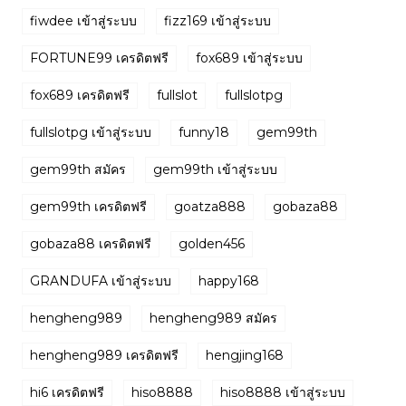
fiwdee เข้าสู่ระบบ
fizz169 เข้าสู่ระบบ
FORTUNE99 เครดิตฟรี
fox689 เข้าสู่ระบบ
fox689 เครดิตฟรี
fullslot
fullslotpg
fullslotpg เข้าสู่ระบบ
funny18
gem99th
gem99th สมัคร
gem99th เข้าสู่ระบบ
gem99th เครดิตฟรี
goatza888
gobaza88
gobaza88 เครดิตฟรี
golden456
GRANDUFA เข้าสู่ระบบ
happy168
hengheng989
hengheng989 สมัคร
hengheng989 เครดิตฟรี
hengjing168
hi6 เครดิตฟรี
hiso8888
hiso8888 เข้าสู่ระบบ