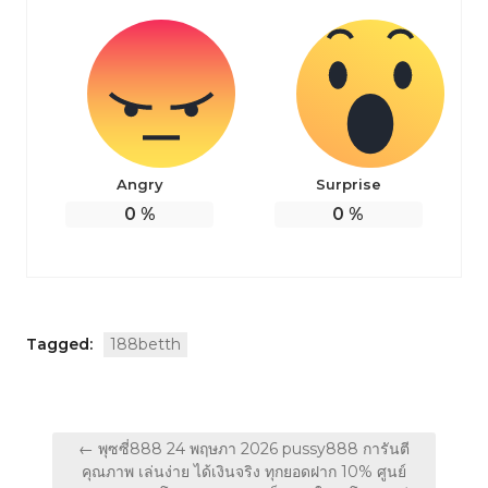
Angry
Surprise
0
%
0
%
Tagged:
188betth
แนะแนว
← พุซซี่888 24 พฤษภา 2026 pussy888 การันตี
เรื่อง
คุณภาพ เล่นง่าย ได้เงินจริง ทุกยอดฝาก 10% ศูนย์