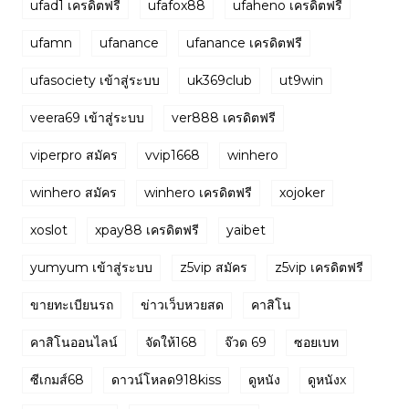
ufad1 เครดิตฟรี
ufafox88
ufaheno เครดิตฟรี
ufamn
ufanance
ufanance เครดิตฟรี
ufasociety เข้าสู่ระบบ
uk369club
ut9win
veera69 เข้าสู่ระบบ
ver888 เครดิตฟรี
viperpro สมัคร
vvip1668
winhero
winhero สมัคร
winhero เครดิตฟรี
xojoker
xoslot
xpay88 เครดิตฟรี
yaibet
yumyum เข้าสู่ระบบ
z5vip สมัคร
z5vip เครดิตฟรี
ขายทะเบียนรถ
ข่าวเว็บหวยสด
คาสิโน
คาสิโนออนไลน์
จัดให้168
จ๊วด 69
ซอยเบท
ซีเกมส์68
ดาวน์โหลด918kiss
ดูหนัง
ดูหนังx