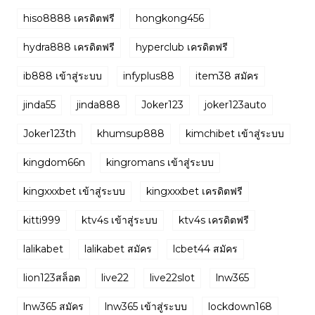
hiso8888 เครดิตฟรี
hongkong456
hydra888 เครดิตฟรี
hyperclub เครดิตฟรี
ib888 เข้าสู่ระบบ
infyplus88
item38 สมัคร
jinda55
jinda888
Joker123
joker123auto
Joker123th
khumsup888
kimchibet เข้าสู่ระบบ
kingdom66n
kingromans เข้าสู่ระบบ
kingxxxbet เข้าสู่ระบบ
kingxxxbet เครดิตฟรี
kitti999
ktv4s เข้าสู่ระบบ
ktv4s เครดิตฟรี
lalikabet
lalikabet สมัคร
lcbet44 สมัคร
lion123สล็อต
live22
live22slot
lnw365
lnw365 สมัคร
lnw365 เข้าสู่ระบบ
lockdown168