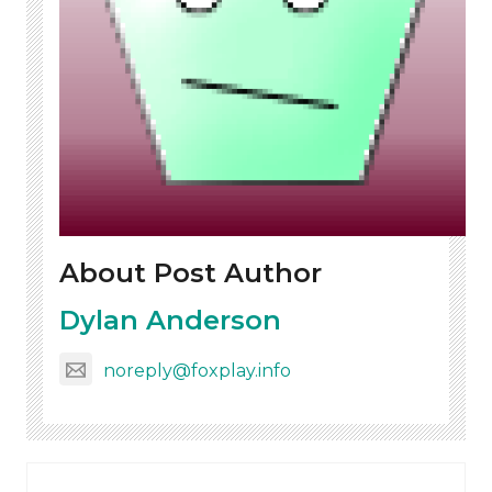
About Post Author
Dylan Anderson
noreply@foxplay.info