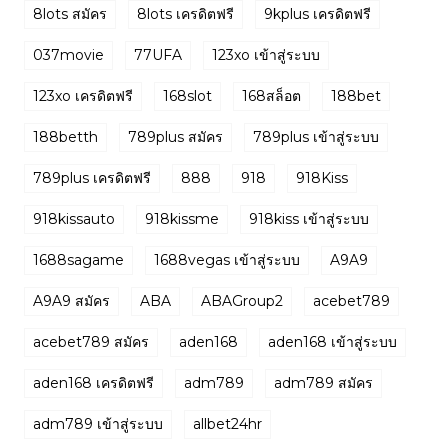
8lots สมัคร
8lots เครดิตฟรี
9kplus เครดิตฟรี
037movie
77UFA
123xo เข้าสู่ระบบ
123xo เครดิตฟรี
168slot
168สล็อต
188bet
188betth
789plus สมัคร
789plus เข้าสู่ระบบ
789plus เครดิตฟรี
888
918
918Kiss
918kissauto
918kissme
918kiss เข้าสู่ระบบ
1688sagame
1688vegas เข้าสู่ระบบ
A9A9
A9A9 สมัคร
ABA
ABAGroup2
acebet789
acebet789 สมัคร
aden168
aden168 เข้าสู่ระบบ
aden168 เครดิตฟรี
adm789
adm789 สมัคร
adm789 เข้าสู่ระบบ
allbet24hr