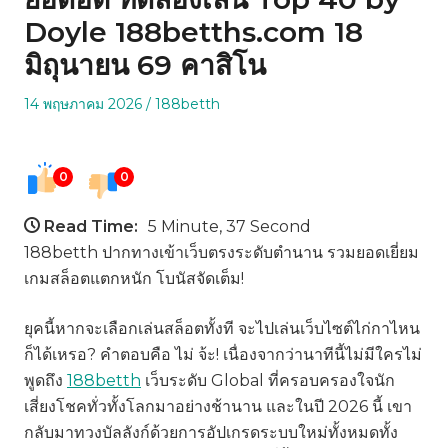
Doyle 188betths.com 18
มิถุนายน 69 คาสิโน
Posted
Posted
14 พฤษภาคม 2026
188betth
on
in
0
0
Read Time:
5 Minute, 37 Second
188betth ปากทางเข้าเว็บตรงระดับตำนาน รวมยอดเยี่ยม
เกมสล็อตแตกหนัก โบนัสจัดเต็ม!
ยุคนี้หากจะเลือกเล่นสล็อตทั้งที จะไปเล่นเว็บไซต์ไก่กาไหน
ก็ได้เหรอ? คำตอบคือ ไม่ จ้ะ! เนื่องจากว่านาทีนี้ไม่มีใครไม่
พูดถึง
188betth
เว็บระดับ Global ที่ครอบครองใจนัก
เสี่ยงโชคทั่วทั้งโลกมาอย่างช้านาน และในปี 2026 นี้ เขา
กลับมาทวงบัลลังก์ด้วยการอัปเกรดระบบใหม่ทั้งหมดทั้ง