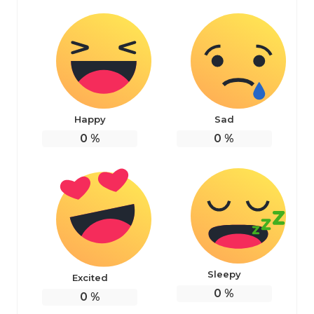
Happy
Sad
0
%
0
%
Sleepy
Excited
0
%
0
%