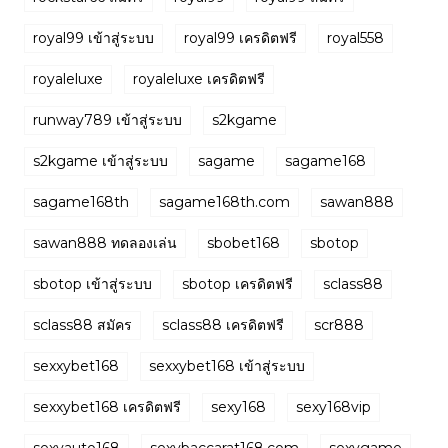
royal99 เข้าสู่ระบบ
royal99 เครดิตฟรี
royal558
royaleluxe
royaleluxe เครดิตฟรี
runway789 เข้าสู่ระบบ
s2kgame
s2kgame เข้าสู่ระบบ
sagame
sagame168
sagame168th
sagame168th.com
sawan888
sawan888 ทดลองเล่น
sbobet168
sbotop
sbotop เข้าสู่ระบบ
sbotop เครดิตฟรี
sclass88
sclass88 สมัคร
sclass88 เครดิตฟรี
scr888
sexxybet168
sexxybet168 เข้าสู่ระบบ
sexxybet168 เครดิตฟรี
sexy168
sexy168vip