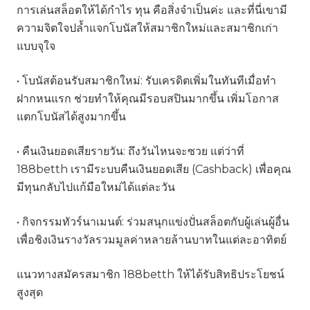
การเล่นสล็อตให้ได้กำไร ทุน คือสิ่งจำเป็นค่ะ และที่นี่เขามี
ความจิตใจปล้ำแจกโบนัสให้สมาชิกใหม่และสมาชิกเก่า
แบบจุใจ
• โบนัสต้อนรับสมาชิกใหม่: รับเครดิตเพิ่มในทันทีเมื่อทำ
ฝากหนแรก ช่วยทำให้คุณมีรอบสปินมากขึ้น เพิ่มโอกาส
แตกโบนัสได้สูงมากขึ้น
• คืนเงินยอดเสียรายวัน: ถึงวันไหนจะซวย แต่ว่าที่
188betth เรามีระบบคืนเงินยอดเสีย (Cashback) เพื่อคุณ
มีทุนกลับไปแก้มือใหม่ได้แต่ละวัน
• กิจกรรมทัวร์นาเมนต์: ร่วมสนุกแข่งปั่นสล็อตกับผู้เล่นผู้อื่น
เพื่อชิงเงินรางวัลรวมมูลค่าหลายล้านบาทในแต่ละอาทิตย์
แนวทางสมัครสมาชิก 188betth ให้ได้รับสิทธิประโยชน์
สูงสุด