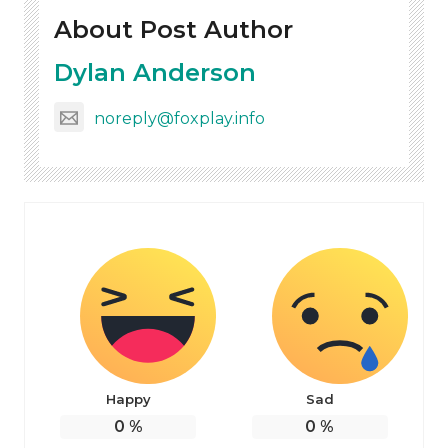
About Post Author
Dylan Anderson
noreply@foxplay.info
Happy
Sad
0
%
0
%