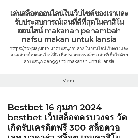
Skip
to
เล่นสล็อตออนไลน์ในเว็บไซต์ของเราและ
content
รับประสบการณ์เล่นที่ดีที่สุดในคาสิโน
ออนไลน์ makanan penambah
nafsu makan untuk lansia
https://foxplay.info มาร่วมสนุกกับคาสิโนออนไลน์เว็บตรงและ
ลองเล่นสล็อตออนไลน์ที่นี่ เพื่อประสบการณ์การเล่นที่เต็มไปด้วย
ความสนุก pengganti makanan untuk lansia
Menu
Bestbet 16 กุมภา 2024
bestbet เว็บสล็อตครบวงจร วัด
เกิดรับเครดิตฟรี 300 สล็อตวอ
เลท บาคาร่า สล็อต เกมคาสิโน