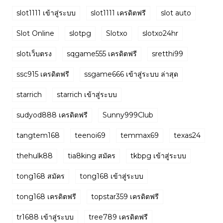
slot1111 เข้าสู่ระบบ
slot1111 เครดิตฟรี
slot auto
Slot Online
slotpg
Slotxo
slotxo24hr
slotเว็บตรง
sqgame555 เครดิตฟรี
sretthi99
ssc915 เครดิตฟรี
ssgame666 เข้าสู่ระบบ ล่าสุด
starrich
starrich เข้าสู่ระบบ
sudyod888 เครดิตฟรี
Sunny999Club
tangtem168
teenoi69
temmax69
texas24
thehulk88
tia8king สมัคร
tkbpg เข้าสู่ระบบ
tong168 สมัคร
tong168 เข้าสู่ระบบ
tong168 เครดิตฟรี
topstar359 เครดิตฟรี
tr1688 เข้าสู่ระบบ
tree789 เครดิตฟรี