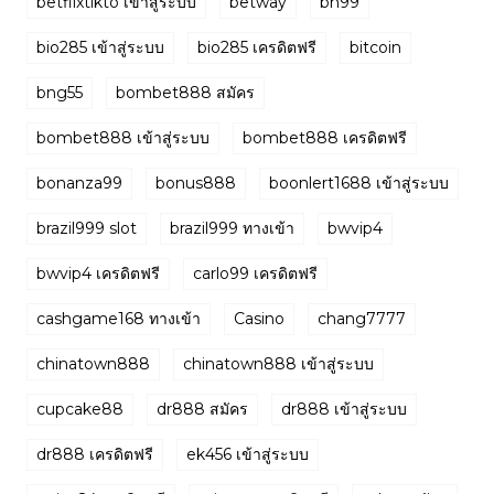
betflixtikto เข้าสู่ระบบ
betway
bh99
bio285 เข้าสู่ระบบ
bio285 เครดิตฟรี
bitcoin
bng55
bombet888 สมัคร
bombet888 เข้าสู่ระบบ
bombet888 เครดิตฟรี
bonanza99
bonus888
boonlert1688 เข้าสู่ระบบ
brazil999 slot
brazil999 ทางเข้า
bwvip4
bwvip4 เครดิตฟรี
carlo99 เครดิตฟรี
cashgame168 ทางเข้า
Casino
chang7777
chinatown888
chinatown888 เข้าสู่ระบบ
cupcake88
dr888 สมัคร
dr888 เข้าสู่ระบบ
dr888 เครดิตฟรี
ek456 เข้าสู่ระบบ