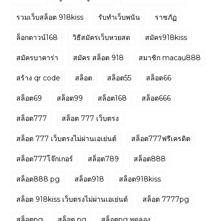
รวมเว็บสล็อต 918kiss
รับทำเว็บพนัน
ราชภัฏ
ล็อกดาวน์168
วิธีสมัครเว็บหวยสด
สมัคร918kiss
สมัครบาคาร่า
สมัคร สล็อต 918
สมาชิก macau888
สร้าง qr code
สล็อต
สล็อต55
สล็อต66
สล็อต69
สล็อต99
สล็อต168
สล็อต666
สล็อต777
สล็อต 777 เว็บตรง
สล็อต 777 เว็บตรงไม่ผ่านเอเย่นต์
สล็อต777ฟรีเครดิต
สล็อต777โจ๊กเกอร์
สล็อต789
สล็อต888
สล็อต888 pg
สล็อต918
สล็อต918kiss
สล็อต 918kiss เว็บตรงไม่ผ่านเอเย่นต์
สล็อต 7777pg
สล็อตpg
สล็อต pg
สล็อตpg ทดลอง