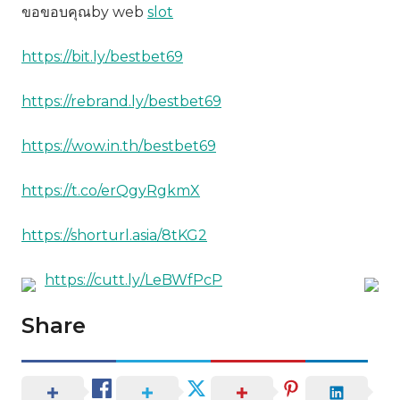
ขอขอบคุณby web
slot
https://bit.ly/bestbet69
https://rebrand.ly/bestbet69
https://wow.in.th/bestbet69
https://t.co/erQgyRgkmX
https://shorturl.asia/8tKG2
https://cutt.ly/LeBWfPcP
Share