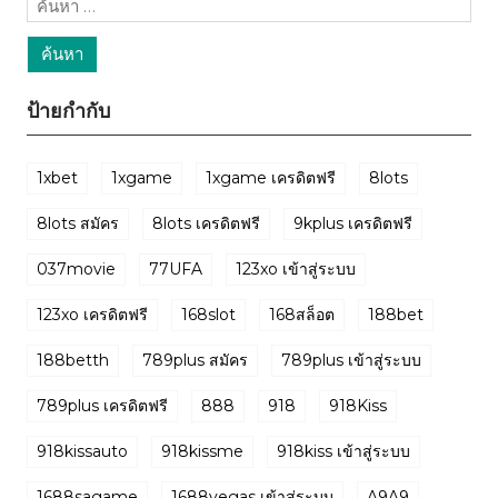
ค้นหา
สำหรับ:
ป้ายกำกับ
1xbet
1xgame
1xgame เครดิตฟรี
8lots
8lots สมัคร
8lots เครดิตฟรี
9kplus เครดิตฟรี
037movie
77UFA
123xo เข้าสู่ระบบ
123xo เครดิตฟรี
168slot
168สล็อต
188bet
188betth
789plus สมัคร
789plus เข้าสู่ระบบ
789plus เครดิตฟรี
888
918
918Kiss
918kissauto
918kissme
918kiss เข้าสู่ระบบ
1688sagame
1688vegas เข้าสู่ระบบ
A9A9