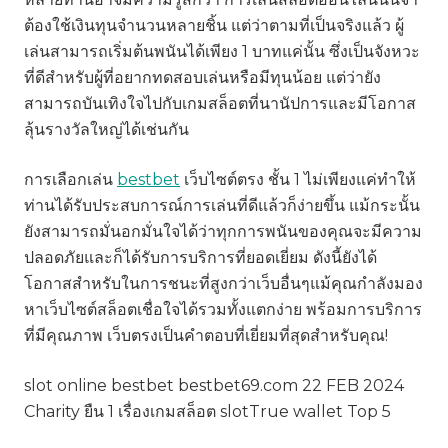
ต้องใช้เงินทุนจำนวนหลายชิ้น แต่ว่าตามที่เป็นจริงแล้ว ผู้
เล่นสามารถเริ่มต้นพนันได้เพียง 1 บาทแค่นั้น ซึ่งเป็นจังหวะ
ที่ดีสำหรับผู้ที่อยากทดสอบเล่นหรือมีทุนน้อย แต่ว่ายัง
สามารถบันเทิงใจไปกับเกมสล็อตที่นานัปการและมีโอกาส
ลุ้นรางวัลใหญ่ได้เช่นกัน
การเลือกเล่น
bestbet
เว็บไซต์ตรง ชั้น 1 ไม่เพียงแค่ทำให้
ท่านได้รับประสบการณ์การเล่นที่ดีแล้วก็ง่ายขึ้น แม้กระนั้น
ยังสามารถมั่นอกมั่นใจได้ว่าทุกการพนันของคุณจะมีความ
ปลอดภัยและก็ได้รับการบริการที่ยอดเยี่ยม ดังนี้ยังได้
โอกาสสำหรับในการชนะที่สูงกว่าเว็บอื่นๆแม้คุณกำลังมอง
หาเว็บไซต์สล็อตเชื่อใจได้รวมทั้งแตกง่าย พร้อมการบริการ
ที่มีคุณภาพ เว็บตรงเป็นคำตอบที่เยี่ยมที่สุดสำหรับคุณ!
slot online bestbet bestbet69.com 22 FEB 2024
Charity ยืน 1 เรื่องเกมสล็อต slotTrue wallet Top 5