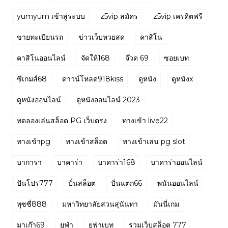
yumyum เข้าสู่ระบบ
z5vip สมัคร
z5vip เครดิตฟรี
ขายทะเบียนรถ
ข่าวเว็บหวยสด
คาสิโน
คาสิโนออนไลน์
จัดให้168
จ๊วด 69
ซอยเบท
ซีเกมส์68
ดาวน์โหลด918kiss
ดูหนัง
ดูหนังx
ดูหนังออนไลน์
ดูหนังออนไลน์ 2023
ทดลองเล่นสล็อต PG เว็บตรง
ทางเข้า live22
ทางเข้าpg
ทางเข้าสล็อต
ทางเข้าเล่น pg slot
บาการา
บาคาร่า
บาคาร่า168
บาคาร่าออนไลน์
ปันโปร777
ปั่นสล็อต
ปั่นแตก66
พนันออนไลน์
พุซซี่888
มหาวิทยาลัยสวนสุนันทา
มันนี่เกม
มาเก๊า69
ยูฟ่า
ยูฟ่าเบท
รวมเว็บสล็อต 777