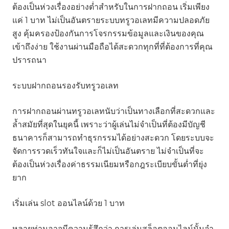
ต้องเป็นห่วงเรื่องอย่างต่ำสำหรับในการฝากถอน เริ่มเพียง
แค่ 1 บาท ไม่เป็นอันตรายระบบทรูวอเลทมีความปลอดภัย
สูง คุ้มครองป้องกันการโจรกรรมข้อมูลและเงินของคุณ
เข้าถึงง่าย ใช้งานผ่านมือถือได้สะดวกทุกที่ที่ต้องการที่คุณ
ปรารถนา
ระบบฝากถอนรองรับทรูวอเลท
การฝากถอนผ่านทรูวอเลทนับว่าเป็นทางเลือกที่สะดวกและ
ล้ำสมัยที่สุดในยุคนี้ เพราะว่าผู้เล่นไม่จำเป็นที่ต้องมีบัญชี
ธนาคารก็สามารถทำธุรกรรมได้อย่างสะดวก โดยระบบจะ
จัดการรวดเร็วทันใจและก็ไม่เป็นอันตราย ไม่จำเป็นที่จะ
ต้องเป็นห่วงเรื่องค่าธรรมเนียมหรือกฎระเบียบขั้นต่ำที่ยุ่ง
ยาก
เริ่มเล่น slot ออนไลน์ด้วย 1 บาท
หลายท่านอาจมีความรู้สึกว่า การเล่นสล็อตออนไลน์นั้นจำ