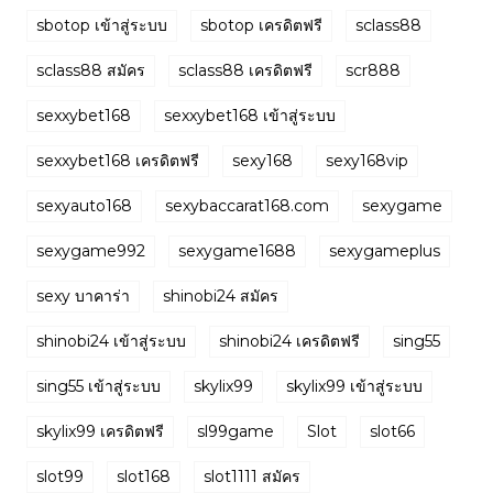
sbotop เข้าสู่ระบบ
sbotop เครดิตฟรี
sclass88
sclass88 สมัคร
sclass88 เครดิตฟรี
scr888
sexxybet168
sexxybet168 เข้าสู่ระบบ
sexxybet168 เครดิตฟรี
sexy168
sexy168vip
sexyauto168
sexybaccarat168.com
sexygame
sexygame992
sexygame1688
sexygameplus
sexy บาคาร่า
shinobi24 สมัคร
shinobi24 เข้าสู่ระบบ
shinobi24 เครดิตฟรี
sing55
sing55 เข้าสู่ระบบ
skylix99
skylix99 เข้าสู่ระบบ
skylix99 เครดิตฟรี
sl99game
Slot
slot66
slot99
slot168
slot1111 สมัคร