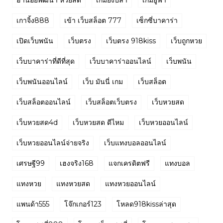
ฮานอยพัฒนา หวยสด
เกมยิงปลา
เกมยูฟ่า
เกาจิ้ง888
เข้า เว็บสล็อต 777
เซ็กซี่บาคาร่า
เปิดเว็บพนัน
เว็บตรง
เว็บตรง 918kiss
เว็บถูกหวย
เว็บบาคาร่าที่ดีที่สุด
เว็บบาคาร่าออนไลน์
เว็บพนัน
เว็บพนันออนไลน์
เว็บ มันนี่ เกม
เว็บสล็อต
เว็บสล็อตออนไลน์
เว็บสล็อตเว็บตรง
เว็บหวยสด
เว็บหวยสด4d
เว็บหวยสด ดีไหม
เว็บหวยออนไลน์
เว็บหวยออนไลน์จ่ายจริง
เว็บแทงบอลออนไลน์
เศรษฐี99
เฮงจริง168
แจกเครดิตฟรี
แทงบอล
แทงหวย
แทงหวยสด
แทงหวยออนไลน์
แพนด้า555
โจ๊กเกอร์123
โหลด918kissล่าสุด