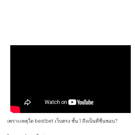
เพราะเหตุใด bestbet เว็บตรง ชั้น 1 ถึงเป็นที่ชื่นชอบ?