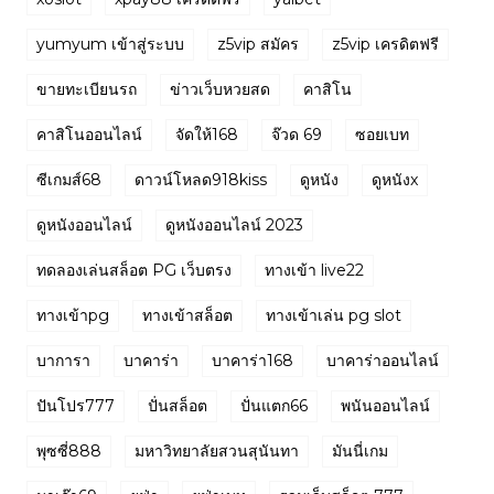
yumyum เข้าสู่ระบบ
z5vip สมัคร
z5vip เครดิตฟรี
ขายทะเบียนรถ
ข่าวเว็บหวยสด
คาสิโน
คาสิโนออนไลน์
จัดให้168
จ๊วด 69
ซอยเบท
ซีเกมส์68
ดาวน์โหลด918kiss
ดูหนัง
ดูหนังx
ดูหนังออนไลน์
ดูหนังออนไลน์ 2023
ทดลองเล่นสล็อต PG เว็บตรง
ทางเข้า live22
ทางเข้าpg
ทางเข้าสล็อต
ทางเข้าเล่น pg slot
บาการา
บาคาร่า
บาคาร่า168
บาคาร่าออนไลน์
ปันโปร777
ปั่นสล็อต
ปั่นแตก66
พนันออนไลน์
พุซซี่888
มหาวิทยาลัยสวนสุนันทา
มันนี่เกม