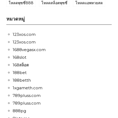
โหลดพุซซี่888
โหลดสล็อตพุซซี่
โหลดแอพหวยสด
หมวดหมู่
123xos.com
123xos.com
1688vegasx.com
168slot
168สล็อต
188bet
188betth
1xgameth.com
789pluss.com
789pluss.com
888pg