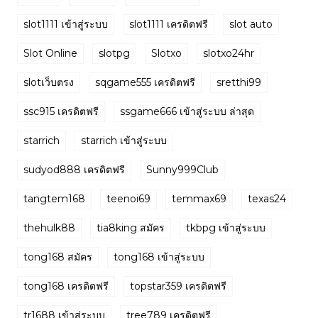
slot1111 เข้าสู่ระบบ
slot1111 เครดิตฟรี
slot auto
Slot Online
slotpg
Slotxo
slotxo24hr
slotเว็บตรง
sqgame555 เครดิตฟรี
sretthi99
ssc915 เครดิตฟรี
ssgame666 เข้าสู่ระบบ ล่าสุด
starrich
starrich เข้าสู่ระบบ
sudyod888 เครดิตฟรี
Sunny999Club
tangtem168
teenoi69
temmax69
texas24
thehulk88
tia8king สมัคร
tkbpg เข้าสู่ระบบ
tong168 สมัคร
tong168 เข้าสู่ระบบ
tong168 เครดิตฟรี
topstar359 เครดิตฟรี
tr1688 เข้าสู่ระบบ
tree789 เครดิตฟรี