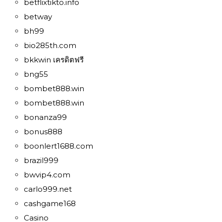
betflixtikto.info
betway
bh99
bio285th.com
bkkwin เครดิตฟรี
bng55
bombet888.win
bombet888.win
bonanza99
bonus888
boonlert1688.com
brazil999
bwvip4.com
carlo999.net
cashgame168
Casino