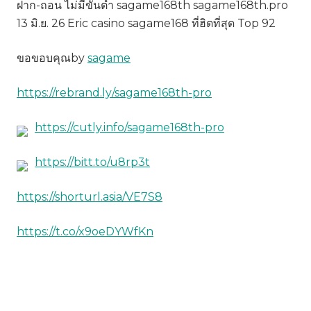
ฝาก-ถอน ไม่มีขั้นต่ำ sagame168th sagame168th.pro
13 มิ.ย. 26 Eric casino sagame168 ที่ฮิตที่สุด Top 92
ขอขอบคุณby
sagame
https://rebrand.ly/sagame168th-pro
https://cutly.info/sagame168th-pro
https://bitt.to/u8rp3t
https://shorturl.asia/VE7S8
https://t.co/x9oeDYWfKn