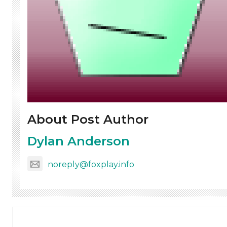
About Post Author
Dylan Anderson
noreply@foxplay.info