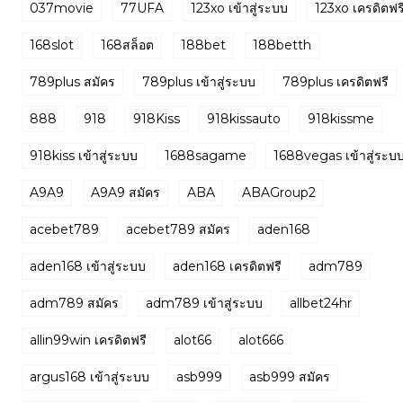
037movie
77UFA
123xo เข้าสู่ระบบ
123xo เครดิตฟร
168slot
168สล็อต
188bet
188betth
789plus สมัคร
789plus เข้าสู่ระบบ
789plus เครดิตฟรี
888
918
918Kiss
918kissauto
918kissme
918kiss เข้าสู่ระบบ
1688sagame
1688vegas เข้าสู่ระบ
A9A9
A9A9 สมัคร
ABA
ABAGroup2
acebet789
acebet789 สมัคร
aden168
aden168 เข้าสู่ระบบ
aden168 เครดิตฟรี
adm789
adm789 สมัคร
adm789 เข้าสู่ระบบ
allbet24hr
allin99win เครดิตฟรี
alot66
alot666
argus168 เข้าสู่ระบบ
asb999
asb999 สมัคร