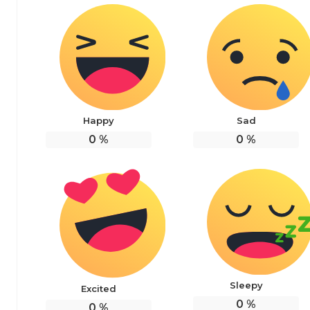
Happy
Sad
0
%
0
%
Sleepy
Excited
0
%
0
%