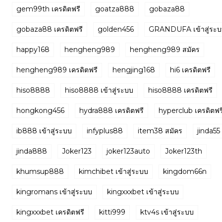
gem99th เครดิตฟรี
goatza888
gobaza88
gobaza88 เครดิตฟรี
golden456
GRANDUFA เข้าสู่ระ
happy168
hengheng989
hengheng989 สมัคร
hengheng989 เครดิตฟรี
hengjing168
hi6 เครดิตฟรี
hiso8888
hiso8888 เข้าสู่ระบบ
hiso8888 เครดิตฟรี
hongkong456
hydra888 เครดิตฟรี
hyperclub เครดิตฟร
ib888 เข้าสู่ระบบ
infyplus88
item38 สมัคร
jinda55
jinda888
Joker123
joker123auto
Joker123th
khumsup888
kimchibet เข้าสู่ระบบ
kingdom66n
kingromans เข้าสู่ระบบ
kingxxxbet เข้าสู่ระบบ
kingxxxbet เครดิตฟรี
kitti999
ktv4s เข้าสู่ระบบ