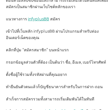
ตอนที่ไม่สลับซับซ้อนและก็สามารถเริ่มเล่นได้ในทันทีแค่เพียง
สมัครเป็นสมาชิกผ่านเว็บไซต์หลักของเรา
แนวทางการ
infyplus88
สมัคร
เข้าไปที่เว็บหลัก infyplus88 ผ่านโปรแกรมสำหรับท่อง
อินเตอร์เน็ตของคุณ
คลิกที่ปุ่ม “สมัครสมาชิก” บนหน้าแรก
กรอกข้อมูลส่วนตัวที่ต้อง เป็นต้นว่า ชื่อ, อีเมล, เบอร์โทรศัพท์
ตั้งชื่อผู้ใช้รวมทั้งรหัสผ่านที่คุณอยาก
ทำยืนยันตัวตนแล้วก็บัญชีธนาคารสำหรับในการฝาก-ถอน
สำเร็จการสมัครรวมทั้งสามารถเริ่มเดิมพันได้ในทันที