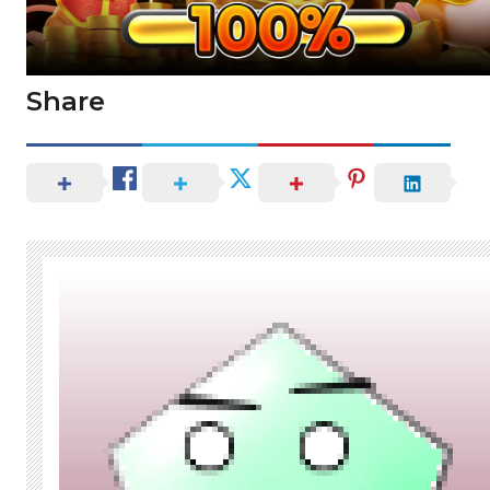
Share