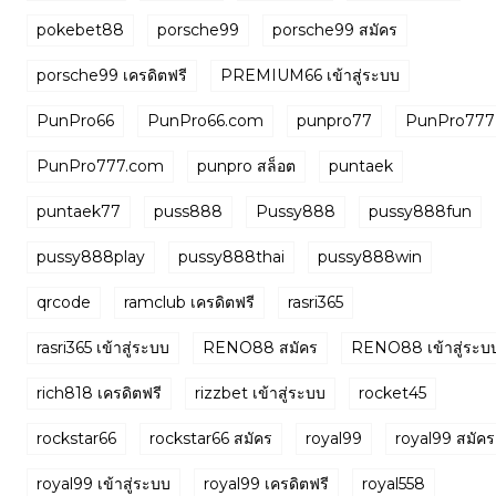
pokebet88
porsche99
porsche99 สมัคร
porsche99 เครดิตฟรี
PREMIUM66 เข้าสู่ระบบ
PunPro66
PunPro66.com
punpro77
PunPro777
PunPro777.com
punpro สล็อต
puntaek
puntaek77
puss888
Pussy888
pussy888fun
pussy888play
pussy888thai
pussy888win
qrcode
ramclub เครดิตฟรี
rasri365
rasri365 เข้าสู่ระบบ
RENO88 สมัคร
RENO88 เข้าสู่ระบ
rich818 เครดิตฟรี
rizzbet เข้าสู่ระบบ
rocket45
rockstar66
rockstar66 สมัคร
royal99
royal99 สมัคร
royal99 เข้าสู่ระบบ
royal99 เครดิตฟรี
royal558