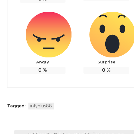
Angry
Surprise
0
%
0
%
Tagged:
infyplus88
แนะแนว