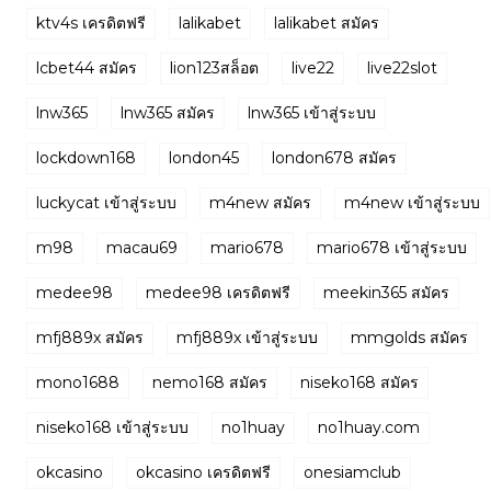
ktv4s เครดิตฟรี
lalikabet
lalikabet สมัคร
lcbet44 สมัคร
lion123สล็อต
live22
live22slot
lnw365
lnw365 สมัคร
lnw365 เข้าสู่ระบบ
lockdown168
london45
london678 สมัคร
luckycat เข้าสู่ระบบ
m4new สมัคร
m4new เข้าสู่ระบบ
m98
macau69
mario678
mario678 เข้าสู่ระบบ
medee98
medee98 เครดิตฟรี
meekin365 สมัคร
mfj889x สมัคร
mfj889x เข้าสู่ระบบ
mmgolds สมัคร
mono1688
nemo168 สมัคร
niseko168 สมัคร
niseko168 เข้าสู่ระบบ
no1huay
no1huay.com
okcasino
okcasino เครดิตฟรี
onesiamclub