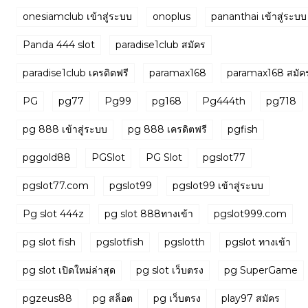
onesiamclub เข้าสู่ระบบ
onoplus
pananthai เข้าสู่ระบบ
Panda 444 slot
paradise1club สมัคร
paradise1club เครดิตฟรี
paramax168
paramax168 สมัค
PG
pg77
Pg99
pg168
Pg444th
pg718
pg 888 เข้าสู่ระบบ
pg 888 เครดิตฟรี
pgfish
pggold88
PGSlot
PG Slot
pgslot77
pgslot77.com
pgslot99
pgslot99 เข้าสู่ระบบ
Pg slot 444z
pg slot 888ทางเข้า
pgslot999.com
pg slot fish
pgslotfish
pgslotth
pgslot ทางเข้า
pg slot เปิดใหม่ล่าสุด
pg slot เว็บตรง
pg SuperGame
pgzeus88
pg สล็อต
pg เว็บตรง
play97 สมัคร