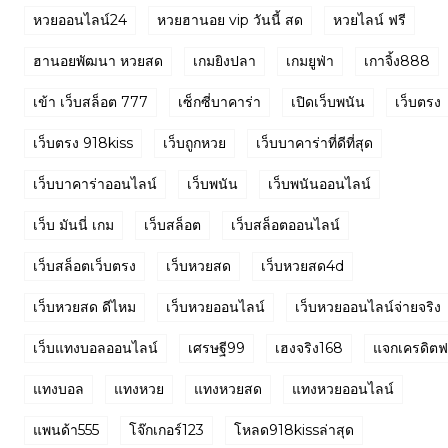
หวยออนไลน์24
หวยฮานอย vip วันนี้ สด
หวยไลน์ ฟรี
ฮานอยพัฒนา หวยสด
เกมยิงปลา
เกมยูฟ่า
เกาจิ้ง888
เข้า เว็บสล็อต 777
เซ็กซี่บาคาร่า
เปิดเว็บพนัน
เว็บตรง
เว็บตรง 918kiss
เว็บถูกหวย
เว็บบาคาร่าที่ดีที่สุด
เว็บบาคาร่าออนไลน์
เว็บพนัน
เว็บพนันออนไลน์
เว็บ มันนี่ เกม
เว็บสล็อต
เว็บสล็อตออนไลน์
เว็บสล็อตเว็บตรง
เว็บหวยสด
เว็บหวยสด4d
เว็บหวยสด ดีไหม
เว็บหวยออนไลน์
เว็บหวยออนไลน์จ่ายจริง
เว็บแทงบอลออนไลน์
เศรษฐี99
เฮงจริง168
แจกเครดิตฟ
แทงบอล
แทงหวย
แทงหวยสด
แทงหวยออนไลน์
แพนด้า555
โจ๊กเกอร์123
โหลด918kissล่าสุด