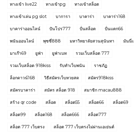
ทางเข้า live22
ทางเข้าpg
ทางเข้าสล็อต
ทางเข้าเล่น pg slot
บาการา
บาคาร่า
บาคาร่า168
บาคาร่าออนไลน์
ปันโปร777
ปั่นสล็อต
ปั่นแตก66
พนันออนไลน์
พุซซี่888
มหาวิทยาลัยสวนสุนันทา
มันนี่
มาเก๊า69
ยูฟ่า
ยูฟ่าเบท
รวมเว็บสล็อต 777
รวมเว็บสล็อต 918kiss
รับทำเว็บพนัน
ราชภัฏ
ล็อกดาวน์168
วิธีสมัครเว็บหวยสด
สมัคร918kiss
สมัครบาคาร่า
สมัคร สล็อต 918
สมาชิก macau888
สร้าง qr code
สล็อต
สล็อต55
สล็อต66
สล็อต69
สล็อต99
สล็อต168
สล็อต666
สล็อต777
สล็อต 777 เว็บตรง
สล็อต 777 เว็บตรงไม่ผ่านเอเย่นต์