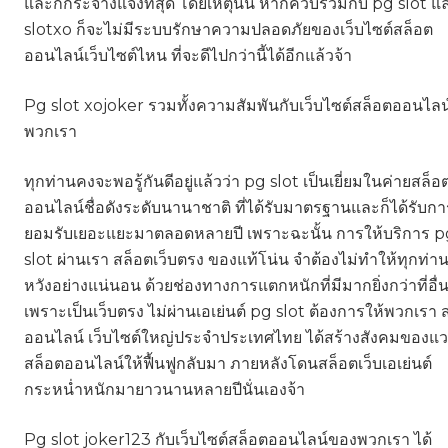
และก็กระจ่างแจ้งที่สุด โดยเหตุนั้น หากควบรวมกับ pg slot แล
slotxo ก็จะไม่มีระบบรักษาความปลอดภัยของเว็บไซต์สล็อต
ออนไลน์เว็บไซต์ไหน ที่จะดีไปกว่านี้ได้อีกแล้วจ้า
Pg slot xojoker รวมทั้งความสัมพันกับเว็บไซต์สล็อตออนไล
พวกเรา
ทุกท่านคงจะพอรู้กันดีอยู่แล้วว่า pg slot เป็นเยี่ยมในค่ายสล็อ
ออนไลน์ชื่อดังระดับนานาชาติ ที่ได้รับมาตรฐานและก็ได้รับกา
ยอมรับเยอะแยะมาตลอดหลายปี เพราะฉะนั้น การให้บริการ p
slot ผ่านเรา สล็อตเว็บตรง ของแท้โน่น จำต้องไม่ทำให้ทุกท่าน
หวังอย่างแน่นอน ด้วยช่องทางการแตกหนักที่มีมากยิ่งกว่าที่อื่
เพราะเป็นเว็บตรง ไม่ผ่านเอเย่นต์ pg slot ต้องการให้พวกเรา 
ออนไลน์ เว็บไซต์ใหญ่ประจำประเทศไทย ได้สร้างสังคมของแ
สล็อตออนไลน์ให้ฟื้นฟูกลับมา ภายหลังโดนสล็อตเว็บเอเย่นต์
กระหน่ำหนักมายาวนานหลายปีนั่นเองจ้า
Pg slot joker123 กับเว็บไซต์สล็อตออนไลน์ของพวกเรา ได้