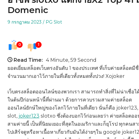
Domenic
Posted
Posted
9 กรกฎาคม 2023
PG Slot
on
in
0
1
Read Time:
4 Minute, 59 Second
ยอดเยี่ยมสล็อตเว็บตรงอันดับ 1 ของประเทศ ที่เก็บค่ายสล็อตมีชื
จำนวนมากเอาไว้ภายในที่เดียวทั้งหมดทั้งปวง! Xojoker
เว็บตรงสล็อตออนไลน์ของพวกเรา สามารถทำสิ่งที่ไม่น่าเชื่อได้
ในต้นปีก่อนหน้านี้ที่ผ่านมา ด้วยการควบรวมสามค่ายสล็อต
ออนไลน์ยักษ์ใหญ่ของโลกไว้ภายในที่เดียว นั่นก็คือ joker123
slot,
joker123
slotxo ซึ่งต้องบอกไว้ก่อนเลยว่า ค่ายสล็อตออ
สามค่ายนี้ เป็นที่นิยมเยอะที่สุดในอเมริกาและก็ยุโรป ทุกคนส
ไปเสิร์จดูหรือหาเนื้อหาเกี่ยวกับมันได้ง่ายๆใน google joker1