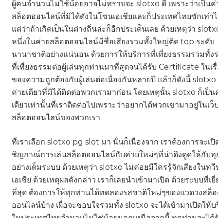
ผู้คนจำนวนไม่ใช้น้อยอาจไม่ทราบจะ slotxo ดี เพราะว่าเป็นค่
สล็อตออนไลน์ที่มิได้ดังในโซนเอเชียและก็ประเทศไทยซักเท่าไ
แต่ว่าถ้าเกิดเป็นในต่างถิ่นล่ะก็อีกประเด็นเลย ด้วยเหตุว่า slotx
หนึ่งในค่ายสล็อตออนไลน์มีชื่อเสียงรวมทั้งใหญ่ติด top ระดับ
นานาชาติอย่างแน่นอน ด้วยการให้บริการที่เที่ยงธรรมรวมทั้ง
ที่เที่ยงธรรมต่อผู้เล่นทุกท่านมาที่สุดจนได้รับ Certificate ในเรื
ของความถูกต้องกับผู้เล่นต่อเนื่องกันหลายปี แล้วก็ดังนี้ slotxo 
ค่ายเดียวที่มิได้ติดต่อพวกเรามาก่อน โดยเหตุนั้น slotxo ก็เป็น
เดียวเท่านั้นที่เราติดต่อไปเพราะว่าอยากได้พวกเขามาอยู่ในเว็
สล็อตออนไลน์ของพวกเรา
ที่เราเลือก slotxo pg slot มา นั่นก็เนื่องจาก เราต้องการจะเปิ
ชิญกาณ์การเล่นสล็อตออนไลน์กับค่ายใหม่ๆที่น่าดึงดูดให้กับท
อย่างเต็มระบบ ด้วยเหตุว่า slotxo ไม่ค่อยมีใครรู้จักเสียงในทวี
เอเชีย ด้วยเหตุผลดังกล่าว เราก็เลยนำเข้ามาเปิด ด้วยระบบที่เยี
ที่สุด ต้องการให้ทุกท่านได้ทดลองรสชาติใหม่ๆของแวดวงสล็
ออนไลน์บ้าง เผื่อจะชอบใจรวมทั้ง slotxo จะได้เข้ามาเปิดให้บ
ในประเทศไทยจำนวนไม่ใช่น้อยนอกเหนือจากนี้ ทุกท่านจะได้ร