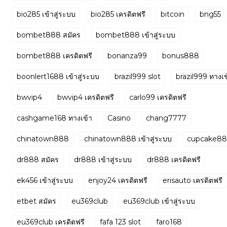
bio285 เข้าสู่ระบบ
bio285 เครดิตฟรี
bitcoin
bng55
bombet888 สมัคร
bombet888 เข้าสู่ระบบ
bombet888 เครดิตฟรี
bonanza99
bonus888
boonlert1688 เข้าสู่ระบบ
brazil999 slot
brazil999 ทางเข
bwvip4
bwvip4 เครดิตฟรี
carlo99 เครดิตฟรี
cashgame168 ทางเข้า
Casino
chang7777
chinatown888
chinatown888 เข้าสู่ระบบ
cupcake88
dr888 สมัคร
dr888 เข้าสู่ระบบ
dr888 เครดิตฟรี
ek456 เข้าสู่ระบบ
enjoy24 เครดิตฟรี
erisauto เครดิตฟรี
etbet สมัคร
eu369club
eu369club เข้าสู่ระบบ
eu369club เครดิตฟรี
fafa 123 slot
faro168