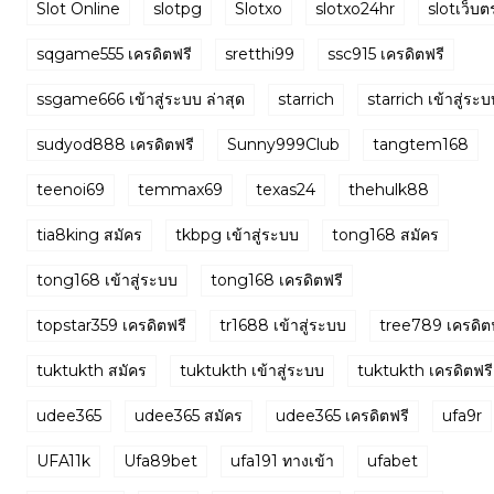
Slot Online
slotpg
Slotxo
slotxo24hr
slotเว็บต
sqgame555 เครดิตฟรี
sretthi99
ssc915 เครดิตฟรี
ssgame666 เข้าสู่ระบบ ล่าสุด
starrich
starrich เข้าสู่ระบ
sudyod888 เครดิตฟรี
Sunny999Club
tangtem168
teenoi69
temmax69
texas24
thehulk88
tia8king สมัคร
tkbpg เข้าสู่ระบบ
tong168 สมัคร
tong168 เข้าสู่ระบบ
tong168 เครดิตฟรี
topstar359 เครดิตฟรี
tr1688 เข้าสู่ระบบ
tree789 เครดิต
tuktukth สมัคร
tuktukth เข้าสู่ระบบ
tuktukth เครดิตฟรี
udee365
udee365 สมัคร
udee365 เครดิตฟรี
ufa9r
UFA11k
Ufa89bet
ufa191 ทางเข้า
ufabet