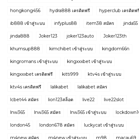
hongkong456
hydra888 เครดิตฟรี
hyperclub เครดิตฟร
ib888 เข้าสู่ระบบ
infyplus88
item38 สมัคร
jinda55
jinda888
Joker123
joker123auto
Joker123th
khumsup888
kimchibet เข้าสู่ระบบ
kingdom66n
kingromans เข้าสู่ระบบ
kingxxxbet เข้าสู่ระบบ
kingxxxbet เครดิตฟรี
kitti999
ktv4s เข้าสู่ระบบ
ktv4s เครดิตฟรี
lalikabet
lalikabet สมัคร
lcbet44 สมัคร
lion123สล็อต
live22
live22slot
lnw365
lnw365 สมัคร
lnw365 เข้าสู่ระบบ
lockdown1
london45
london678 สมัคร
luckycat เข้าสู่ระบบ
m4new สมัคร
m4new เข้าสู่ระบบ
m98
macau69