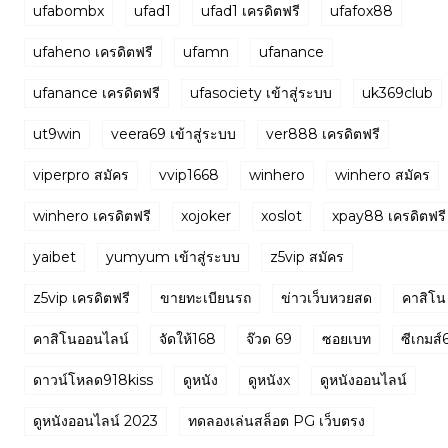
ufabombx
ufad1
ufad1 เครดิตฟรี
ufafox88
ufaheno เครดิตฟรี
ufamn
ufanance
ufanance เครดิตฟรี
ufasociety เข้าสู่ระบบ
uk369club
ut9win
veera69 เข้าสู่ระบบ
ver888 เครดิตฟรี
viperpro สมัคร
vvip1668
winhero
winhero สมัคร
winhero เครดิตฟรี
xojoker
xoslot
xpay88 เครดิตฟรี
yaibet
yumyum เข้าสู่ระบบ
z5vip สมัคร
z5vip เครดิตฟรี
ขายทะเบียนรถ
ข่าวเว็บหวยสด
คาสิโน
คาสิโนออนไลน์
จัดให้168
จ๊วด 69
ซอยเบท
ซีเกมส์
ดาวน์โหลด918kiss
ดูหนัง
ดูหนังx
ดูหนังออนไลน์
ดูหนังออนไลน์ 2023
ทดลองเล่นสล็อต PG เว็บตรง