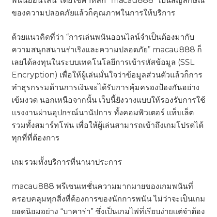
พนันออนไลน์ โดยใช้คำหลัก “macau888” เป็นสัญลักษณ์
ของความปลอดภัยแล้วก็คุณภาพในการให้บริการ
ด้วยแนวคิดที่ว่า “การเล่นพนันออนไลน์จำเป็นต้องมากับ
ความสนุกสนานร่าเริงและความปลอดภัย” macau888 ก็
เลยได้ลงทุนในระบบเทคโนโลยีการเข้ารหัสข้อมูล (SSL
Encryption) เพื่อให้ผู้เล่นมั่นใจว่าข้อมูลส่วนตัวแล้วก็การ
ทำธุรกรรมด้านการเงินจะได้รับการคุ้มครองป้องกันอย่าง
เข้มงวด นอกเหนือจากนั้น เว็บนี้ยังวางแบบให้รองรับการใช้
แรงงานผ่านอุปกรณ์นานัปการ ทั้งคอมพิวเตอร์ แท็บเล็ต
รวมทั้งสมาร์ทโฟน เพื่อให้ผู้เล่นสามารถเข้าถึงเกมโปรดได้
ทุกที่ที่ต้องการ
เกมรวมทั้งบริการที่นานาประการ
macau888 พรีเซนเทชั่นความมากมายของเกมพนันที่
ครอบคลุมทุกสิ่งที่ต้องการของนักการพนัน ไม่ว่าจะเป็นเกม
ยอดนิยมอย่าง “บาคาร่า” ซึ่งเป็นเกมไพ่ที่เรียบง่ายแต่จำต้อง