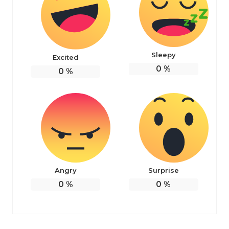
Sleepy
Excited
0
%
0
%
Angry
Surprise
0
%
0
%