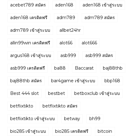
acebet789 สมัคร
aden168
aden168 เข้าสู่ระบบ
aden168 เครดิตฟรี
adm789
adm789 สมัคร
adm789 เข้าสู่ระบบ
allbet24hr
allin99win เครดิตฟรี
alot66
alot666
argus168 เข้าสู่ระบบ
asb999
asb999 สมัคร
asb999 เครดิตฟรี
ba88
Baccarat
baj88thb
baj88thb สมัคร
bar4game เข้าสู่ระบบ
bbp168
Best 444 slot
bestbet
betboxclub เข้าสู่ระบบ
betflixtikto
betflixtikto สมัคร
betflixtikto เข้าสู่ระบบ
betway
bh99
bio285 เข้าสู่ระบบ
bio285 เครดิตฟรี
bitcoin