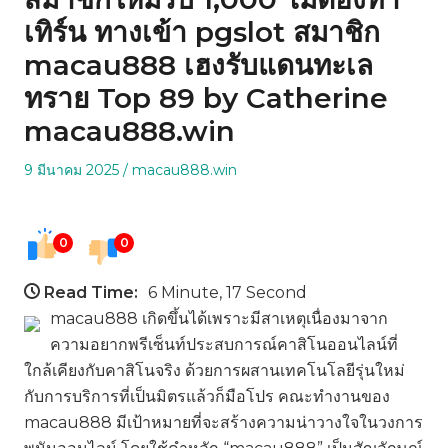
เทิร์น ทางเข้า pgslot สมาชิก
macau888 เฮงรับแดนทะเล
ทราย Top 89 by Catherine
macau888.win
Posted
Posted
9 มีนาคม 2025
macau888.win
on
in
0
0
Read Time:
6 Minute, 17 Second
macau888 เกิดขึ้นได้เพราะมีสาเหตุเนื่องมาจาก
ความอยากพรีเซ็นท์ประสบการณ์คาสิโนออนไลน์ที่
ใกล้เคียงกับคาสิโนจริง ด้วยการผสานเทคโนโลยีรุ่นใหม่
กับการบริการที่เป็นมิตรแล้วก็มือโปร คณะทำงานของ
macau888 มีเป้าหมายที่จะสร้างความน่าวางใจในวงการ