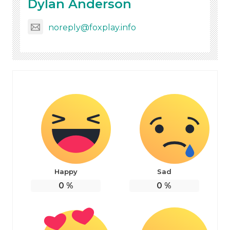
Dylan Anderson
noreply@foxplay.info
Happy
Sad
0
%
0
%