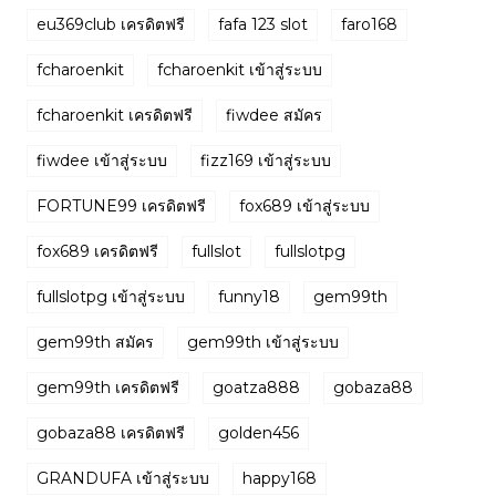
eu369club เครดิตฟรี
fafa 123 slot
faro168
fcharoenkit
fcharoenkit เข้าสู่ระบบ
fcharoenkit เครดิตฟรี
fiwdee สมัคร
fiwdee เข้าสู่ระบบ
fizz169 เข้าสู่ระบบ
FORTUNE99 เครดิตฟรี
fox689 เข้าสู่ระบบ
fox689 เครดิตฟรี
fullslot
fullslotpg
fullslotpg เข้าสู่ระบบ
funny18
gem99th
gem99th สมัคร
gem99th เข้าสู่ระบบ
gem99th เครดิตฟรี
goatza888
gobaza88
gobaza88 เครดิตฟรี
golden456
GRANDUFA เข้าสู่ระบบ
happy168