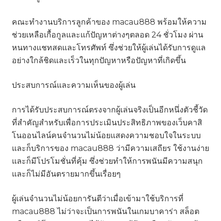
คณะทำงานบริการลูกค้าของ macau888 พร้อมให้ความ
ช่วยเหลือเกื้อกูลและแก้ปัญหาต่างๆตลอด 24 ชั่วโมง ผ่าน
หนทางแชทสดและโทรศัพท์ ซึ่งช่วยให้ผู้เล่นได้รับการดูแล
อย่างใกล้ชิดและเร็วในทุกปัญหาหรือปัญหาที่เกิดขึ้น
ประสบการณ์และความเห็นของผู้เล่น
การได้รับประสบการณ์ตรงจากผู้เล่นจริงเป็นอีกหนึ่งตัวชี้วัด
ที่สำคัญสำหรับเพื่อการประเมินประสิทธิภาพของเว็บคาสิ
โนออนไลน์คนจำนวนไม่น้อยแสดงความชอบใจในระบบ
และก็บริการของ macau888 ว่ามีความเสถียร ใช้งานง่าย
และก็มีโปรโมชั่นที่คุ้ม ซึ่งช่วยทำให้การพนันมีความสนุก
และก็ไม่มีอันตรายมากขึ้นเรื่อยๆ
ผู้เล่นจำนวนไม่น้อยการันตีว่าเมื่อเข้ามาใช้บริการที่
macau888 ไม่ว่าจะเป็นการพนันในเกมบาคาร่า สล็อต