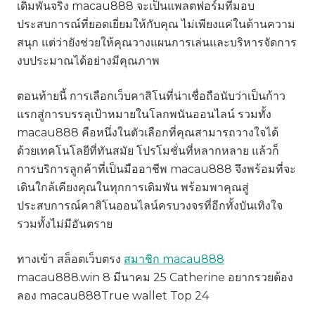
เดิมพันจริง macau888 จะเป็นแพลตฟอร์มที่มอบ
ประสบการณ์ที่ยอดเยี่ยมให้กับคุณ ไม่เพียงแค่ในด้านความ
สนุก แต่ว่ายังช่วยให้คุณวางแผนการเล่นและบริหารจัดการ
งบประมาณได้อย่างมีคุณภาพ
ตอนท้ายนี้ การเลือกเว็บคาสิโนที่น่าเชื่อถือนับว่าเป็นก้าว
แรกสู่การบรรลุเป้าหมายในโลกพนันออนไลน์ รวมทั้ง
macau888 คือหนึ่งในตัวเลือกที่คุณสามารถวางใจได้
ด้วยเทคโนโลยีที่ทันสมัย โปรโมชั่นที่หลากหลาย แล้วก็
การบริการลูกค้าที่เป็นมืออาชีพ macau888 จึงพร้อมที่จะ
เดินใกล้เคียงคุณในทุกการเดิมพัน พร้อมพาคุณสู่
ประสบการณ์คาสิโนออนไลน์ครบวงจรที่อีกทั้งบันเทิงใจ
รวมทั้งไม่มีอันตราย
ทางเข้า สล็อตเว็บตรง
สมาชิก macau888
macau888.win 8 มีนาคม 25 Catherine อยากรวยต้อง
ลอง macau888True wallet Top 24