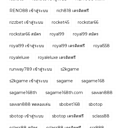
RENO88 เข้าสู่ระบบ
rich818 เครดิตฟรี
rizzbet เข้าสู่ระบบ
rocket45
rockstar66
rockstar66 สมัคร
royal99
royal99 สมัคร
royal99 เข้าสู่ระบบ
royal99 เครดิตฟรี
royal558
royaleluxe
royaleluxe เครดิตฟรี
runway789 เข้าสู่ระบบ
s2kgame
s2kgame เข้าสู่ระบบ
sagame
sagame168
sagame168th
sagame168th.com
sawan888
sawan888 ทดลองเล่น
sbobet168
sbotop
sbotop เข้าสู่ระบบ
sbotop เครดิตฟรี
sclass88
sclass88 สมัคร
sclass88 เครดิตฟรี
scr888