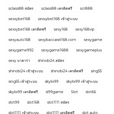
sclass88 สมัคร
sclass88 เครดิตฟรี
scr888
sexxybet168
sexxybet168 เข้าสู่ระบบ
sexxybet168 เครดิตฟรี
sexy168
sexy168vip
sexyauto168
sexybaccarat168.com
sexygame
sexygame992
sexygame1688
sexygameplus
sexy บาคาร่า
shinobi24 สมัคร
shinobi24 เข้าสู่ระบบ
shinobi24 เครดิตฟรี
sing55
sing55 เข้าสู่ระบบ
skylix99
skylix99 เข้าสู่ระบบ
skylix99 เครดิตฟรี
sl99game
Slot
slot66
slot99
slot168
slot1111 สมัคร
slot1111 เข้าสู่ระบบ
slot1111 เครดิตฟรี
slot auto