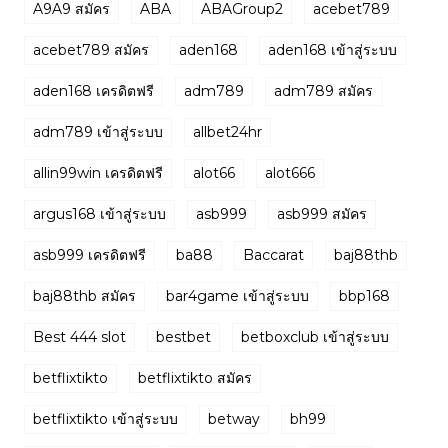
A9A9 สมัคร
ABA
ABAGroup2
acebet789
acebet789 สมัคร
aden168
aden168 เข้าสู่ระบบ
aden168 เครดิตฟรี
adm789
adm789 สมัคร
adm789 เข้าสู่ระบบ
allbet24hr
allin99win เครดิตฟรี
alot66
alot666
argus168 เข้าสู่ระบบ
asb999
asb999 สมัคร
asb999 เครดิตฟรี
ba88
Baccarat
baj88thb
baj88thb สมัคร
bar4game เข้าสู่ระบบ
bbp168
Best 444 slot
bestbet
betboxclub เข้าสู่ระบบ
betflixtikto
betflixtikto สมัคร
betflixtikto เข้าสู่ระบบ
betway
bh99