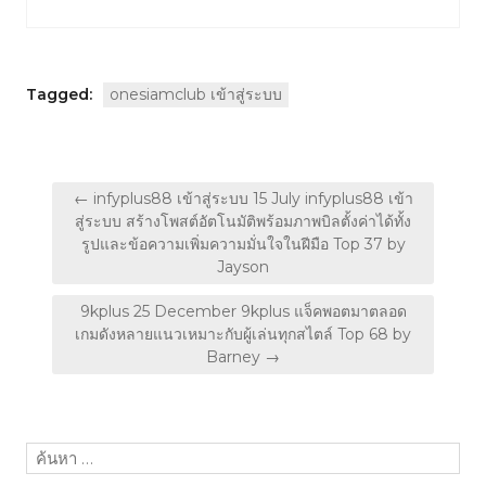
Tagged:
onesiamclub เข้าสู่ระบบ
แนะแนว
← infyplus88 เข้าสู่ระบบ 15 July infyplus88 เข้า
เรื่อง
สู่ระบบ สร้างโพสต์อัตโนมัติพร้อมภาพบิลตั้งค่าได้ทั้ง
รูปและข้อความเพิ่มความมั่นใจในฝีมือ Top 37 by
Jayson
9kplus 25 December 9kplus แจ็คพอตมาตลอด
เกมดังหลายแนวเหมาะกับผู้เล่นทุกสไตล์ Top 68 by
Barney →
ค้นหา
สำหรับ: