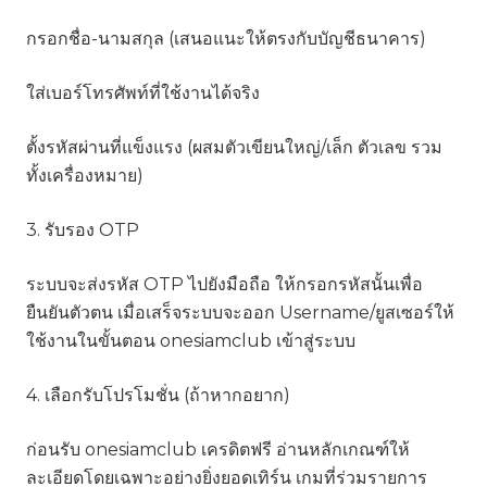
กรอกชื่อ-นามสกุล (เสนอแนะให้ตรงกับบัญชีธนาคาร)
ใส่เบอร์โทรศัพท์ที่ใช้งานได้จริง
ตั้งรหัสผ่านที่แข็งแรง (ผสมตัวเขียนใหญ่/เล็ก ตัวเลข รวม
ทั้งเครื่องหมาย)
3. รับรอง OTP
ระบบจะส่งรหัส OTP ไปยังมือถือ ให้กรอกรหัสนั้นเพื่อ
ยืนยันตัวตน เมื่อเสร็จระบบจะออก Username/ยูสเซอร์ให้
ใช้งานในขั้นตอน onesiamclub เข้าสู่ระบบ
4. เลือกรับโปรโมชั่น (ถ้าหากอยาก)
ก่อนรับ onesiamclub เครดิตฟรี อ่านหลักเกณฑ์ให้
ละเอียดโดยเฉพาะอย่างยิ่งยอดเทิร์น เกมที่ร่วมรายการ