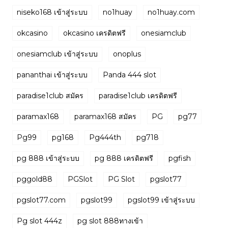
niseko168 เข้าสู่ระบบ
no1huay
no1huay.com
okcasino
okcasino เครดิตฟรี
onesiamclub
onesiamclub เข้าสู่ระบบ
onoplus
pananthai เข้าสู่ระบบ
Panda 444 slot
paradise1club สมัคร
paradise1club เครดิตฟรี
paramax168
paramax168 สมัคร
PG
pg77
Pg99
pg168
Pg444th
pg718
pg 888 เข้าสู่ระบบ
pg 888 เครดิตฟรี
pgfish
pggold88
PGSlot
PG Slot
pgslot77
pgslot77.com
pgslot99
pgslot99 เข้าสู่ระบบ
Pg slot 444z
pg slot 888ทางเข้า