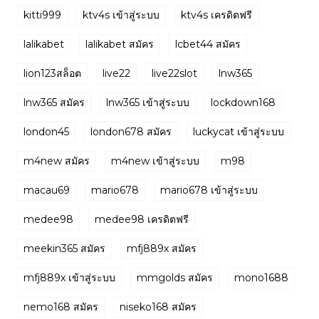
kitti999
ktv4s เข้าสู่ระบบ
ktv4s เครดิตฟรี
lalikabet
lalikabet สมัคร
lcbet44 สมัคร
lion123สล็อต
live22
live22slot
lnw365
lnw365 สมัคร
lnw365 เข้าสู่ระบบ
lockdown168
london45
london678 สมัคร
luckycat เข้าสู่ระบบ
m4new สมัคร
m4new เข้าสู่ระบบ
m98
macau69
mario678
mario678 เข้าสู่ระบบ
medee98
medee98 เครดิตฟรี
meekin365 สมัคร
mfj889x สมัคร
mfj889x เข้าสู่ระบบ
mmgolds สมัคร
mono1688
nemo168 สมัคร
niseko168 สมัคร