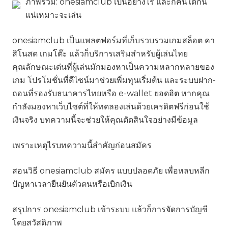
ภาพรวม: onesiamclub เป็นอย่างไร และก็คนใดกัน
แน่เหมาะจะเล่น
onesiamclub เป็นแพลตฟอร์มที่เก็บรวบรวมเกมสล็อต คา
สิโนสด เกมโต๊ะ แล้วก็บริการเสริมสำหรับผู้เล่นไทย
คุณลักษณะเด่นที่ผู้เล่นมักมองหาเป็นความหลากหลายของ
เกม โปรโมชั่นที่ดีไซน์มาช่วยเพิ่มทุนเริ่มต้น และระบบฝาก-
ถอนที่รองรับธนาคารไทยหรือ e-wallet ยอดฮิต หากคุณ
กำลังมองหาเว็บไซต์ที่ให้ทดลองเล่นด้วยเครดิตฟรีก่อนใช้
เงินจริง บทความนี้จะช่วยให้คุณตัดสินใจอย่างมีข้อมูล
เพราะเหตุไรบทความนี้สำคัญก่อนสมัคร
สอนวิธี onesiamclub สมัคร แบบปลอดภัย เพื่อหลบหลีก
ปัญหาเวลายืนยันตัวตนหรือเบิกเงิน
สรุปการ onesiamclub เข้าระบบ แล้วก็การจัดการบัญชี
โดยสวัสดิภาพ