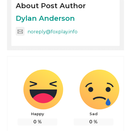
About Post Author
Dylan Anderson
noreply@foxplay.info
Happy
Sad
0
%
0
%