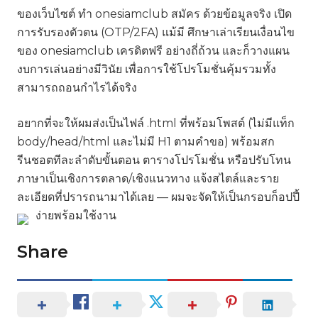
ของเว็บไซต์ ทำ onesiamclub สมัคร ด้วยข้อมูลจริง เปิด
การรับรองตัวตน (OTP/2FA) แม้มี ศึกษาเล่าเรียนเงื่อนไข
ของ onesiamclub เครดิตฟรี อย่างถี่ถ้วน และก็วางแผน
งบการเล่นอย่างมีวินัย เพื่อการใช้โปรโมชั่นคุ้มรวมทั้ง
สามารถถอนกำไรได้จริง
อยากที่จะให้ผมส่งเป็นไฟล์ .html ที่พร้อมโพสต์ (ไม่มีแท็ก
body/head/html และไม่มี H1 ตามคำขอ) พร้อมสก
รีนชอตทีละลำดับขั้นตอน ตารางโปรโมชั่น หรือปรับโทน
ภาษาเป็นเชิงการตลาด/เชิงแนวทาง แจ้งสไตล์และราย
ละเอียดที่ปรารถนามาได้เลย — ผมจะจัดให้เป็นกรอบก็อปปี้
ง่ายพร้อมใช้งาน
Share