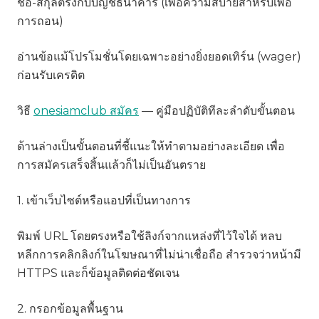
ชื่อ-สกุลตรงกับบัญชีธนาคาร (เพื่อความสบายสำหรับเพื่อ
การถอน)
อ่านข้อแม้โปรโมชั่นโดยเฉพาะอย่างยิ่งยอดเทิร์น (wager)
ก่อนรับเครดิต
วิธี
onesiamclub สมัคร
— คู่มือปฏิบัติทีละลำดับขั้นตอน
ด้านล่างเป็นขั้นตอนที่ชี้แนะให้ทำตามอย่างละเอียด เพื่อ
การสมัครเสร็จสิ้นแล้วก็ไม่เป็นอันตราย
1. เข้าเว็บไซต์หรือแอปที่เป็นทางการ
พิมพ์ URL โดยตรงหรือใช้ลิงก์จากแหล่งที่ไว้ใจได้ หลบ
หลีกการคลิกลิงก์ในโฆษณาที่ไม่น่าเชื่อถือ สำรวจว่าหน้ามี
HTTPS และก็ข้อมูลติดต่อชัดเจน
2. กรอกข้อมูลพื้นฐาน