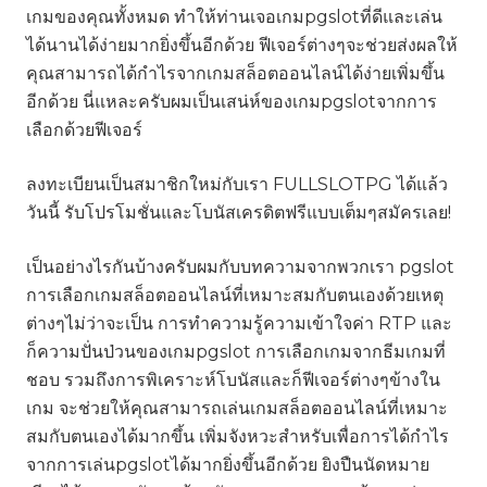
เกมของคุณทั้งหมด ทำให้ท่านเจอเกมpgslotที่ดีและเล่น
ได้นานได้ง่ายมากยิ่งขึ้นอีกด้วย ฟีเจอร์ต่างๆจะช่วยส่งผลให้
คุณสามารถได้กำไรจากเกมสล็อตออนไลน์ได้ง่ายเพิ่มขึ้น
อีกด้วย นี่แหละครับผมเป็นเสน่ห์ของเกมpgslotจากการ
เลือกด้วยฟีเจอร์
ลงทะเบียนเป็นสมาชิกใหม่กับเรา FULLSLOTPG ได้แล้ว
วันนี้ รับโปรโมชั่นและโบนัสเครดิตฟรีแบบเต็มๆสมัครเลย!
เป็นอย่างไรกันบ้างครับผมกับบทความจากพวกเรา pgslot
การเลือกเกมสล็อตออนไลน์ที่เหมาะสมกับตนเองด้วยเหตุ
ต่างๆไม่ว่าจะเป็น การทำความรู้ความเข้าใจค่า RTP และ
ก็ความปั่นป่วนของเกมpgslot การเลือกเกมจากธีมเกมที่
ชอบ รวมถึงการพิเคราะห์โบนัสและก็ฟีเจอร์ต่างๆข้างใน
เกม จะช่วยให้คุณสามารถเล่นเกมสล็อตออนไลน์ที่เหมาะ
สมกับตนเองได้มากขึ้น เพิ่มจังหวะสำหรับเพื่อการได้กำไร
จากการเล่นpgslotได้มากยิ่งขึ้นอีกด้วย ยิงปืนนัดหมาย