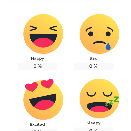
Happy
Sad
0
%
0
%
Sleepy
Excited
0
%