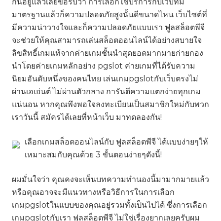
กันอยู่แล้วเลยขอรับว่า การเลือกใช้บริการกับเว็บที่มี
มาตรฐานแล้วก็ความปลอดภัยสูงนั้นดีขนาดไหน เว็บไซต์ที่
มีความน่าวางใจและก็ความปลอดภัยแบบเรา ฟูลสล็อตพีจี
จะช่วยให้คุณสามารถเล่นสล็อตออนไลน์ได้อย่างสบายใจ
ลิขสิทธิ์เกมแท้จากค่ายเกมชั้นนำสุดยอดมากมายก่ายกอง
นำโดยค่ายเกมหลักอย่าง pgslot ค่ายเกมที่ได้รับความ
นิยมอันดับหนึ่งของคนไทย เล่นเกมpgslotกับเว็บตรงไม่
ผ่านเอเย่นต์ ไม่ผ่านตัวกลาง การันตีความแตกง่ายทุกเกม
แน่นอน หากคุณพึงพอใจลงทะเบียนเป็นสมาชิกใหม่กับพวก
เราวันนี้ สมัครได้เลยที่หน้าเว็บ มาทดลองกัน!
เลือกเกมสล็อตออนไลน์กับ ฟูลสล็อตพีจี ได้แบบง่ายๆให้
เหมาะสมกับคุณด้วย 3 ขั้นตอนง่ายๆดังนี้!
ผมมั่นใจว่า คุณคงจะเห็นบทความทำนองนี้มามากมายแล้ว
หรือคุณอาจจะมีแนวทางหรือวิธีการในการเลือก
เกมpgslotในแบบของคุณอยู่รวมทั้งเป็นไปได้ ซึ่งการเลือก
เกมpgslotกับเรา ฟูลสล็อตพีจี ไม่ใช่เรื่องยากเลยครับผม