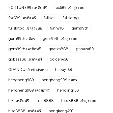
FORTUNE99 เครดิตฟรี
fox689 เข้าสู่ระบบ
fox689 เครดิตฟรี
fullslot
fullslotpg
fullslotpg เข้าสู่ระบบ
funny18
gem99th
gem99th สมัคร
gem99th เข้าสู่ระบบ
gem99th เครดิตฟรี
goatza888
gobaza88
gobaza88 เครดิตฟรี
golden456
GRANDUFA เข้าสู่ระบบ
happy168
hengheng989
hengheng989 สมัคร
hengheng989 เครดิตฟรี
hengjing168
hi6 เครดิตฟรี
hiso8888
hiso8888 เข้าสู่ระบบ
hiso8888 เครดิตฟรี
hongkong456