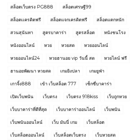
สล็อตเว็บตรง PG888
สล็อตเศรษฐี99
สล็อตเเครดิตฟรี
สล็อตแจกเครดิตฟรี
สล็อตแตกหนัก
สวนสุนันทา
สูตรบาคาร่า
สูตรสล็อต
หนังชนโรง
หนังออนไลน์
หวย
หวยสด
หวยออนไลน์
หวยออนไลน์24
หวยฮานอย vip วันนี้ สด
หวยไลน์ ฟรี
ฮานอยพัฒนา หวยสด
เกมยิงปลา
เกมยูฟ่า
เกาจิ้ง888
เข้า เว็บสล็อต 777
เซ็กซี่บาคาร่า
เปิดเว็บพนัน
เว็บตรง
เว็บตรง 918kiss
เว็บถูกหวย
เว็บบาคาร่าที่ดีที่สุด
เว็บบาคาร่าออนไลน์
เว็บพนัน
เว็บพนันออนไลน์
เว็บ มันนี่ เกม
เว็บสล็อต
เว็บสล็อตออนไลน์
เว็บสล็อตเว็บตรง
เว็บหวยสด