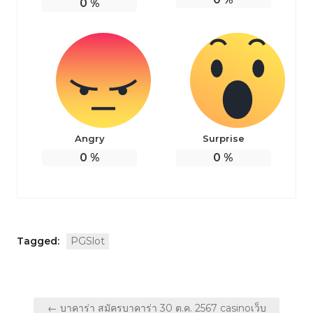
0
%
Angry
Surprise
0
%
0
%
Tagged:
PGSlot
แนะแนว
← บาคาร่า สมัครบาคาร่า 30 ต.ค. 2567 casinoเว็บ