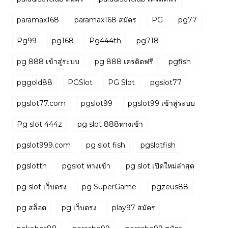
paramax168
paramax168 สมัคร
PG
pg77
Pg99
pg168
Pg444th
pg718
pg 888 เข้าสู่ระบบ
pg 888 เครดิตฟรี
pgfish
pggold88
PGSlot
PG Slot
pgslot77
pgslot77.com
pgslot99
pgslot99 เข้าสู่ระบบ
Pg slot 444z
pg slot 888ทางเข้า
pgslot999.com
pg slot fish
pgslotfish
pgslotth
pgslot ทางเข้า
pg slot เปิดใหม่ล่าสุด
pg slot เว็บตรง
pg SuperGame
pgzeus88
pg สล็อต
pg เว็บตรง
play97 สมัคร