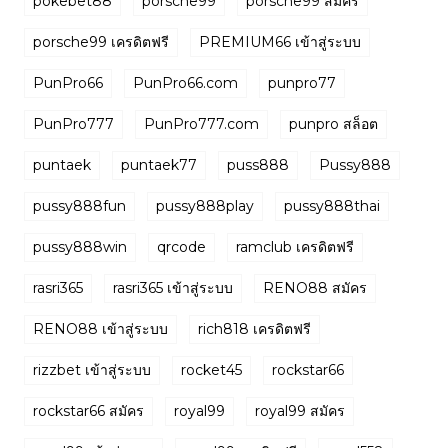
pokebet88
porsche99
porsche99 สมัคร
porsche99 เครดิตฟรี
PREMIUM66 เข้าสู่ระบบ
PunPro66
PunPro66.com
punpro77
PunPro777
PunPro777.com
punpro สล็อต
puntaek
puntaek77
puss888
Pussy888
pussy888fun
pussy888play
pussy888thai
pussy888win
qrcode
ramclub เครดิตฟรี
rasri365
rasri365 เข้าสู่ระบบ
RENO88 สมัคร
RENO88 เข้าสู่ระบบ
rich818 เครดิตฟรี
rizzbet เข้าสู่ระบบ
rocket45
rockstar66
rockstar66 สมัคร
royal99
royal99 สมัคร