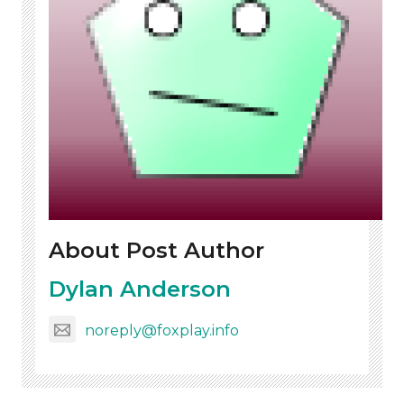
About Post Author
Dylan Anderson
noreply@foxplay.info