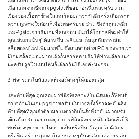
เลือกเกมจากธีมเกมpgslotที่ชอบก่อนนี่แหละครับ ส่วน
เรื่องของเนื้อหาข้างในเกมก็ค่อยมาว่ากันอีกครั้ง เลือกจาก
ความถูกดวงใจก่อนก็เพียงพอครับผม ฮ่า… ซึ่งถ้าคุณเลอืก
เกมPgslotจากธีมเกมที่คุณชอบ มันก็ได้โอกาสที่จะทำให้
คุณเล่นเกมนั้นๆได้นานขึ้น เพลินและก็สนุกกับการเล่น
สล็อตออนไลน์เพิ่มมากขึ้น ซึ่งเกมจากค่าย PG ของพวกเรา
มีเกมสล็อตเยอะมากแล้วก็หลากหลายธีมให้ท่านเลือกแน่ๆ
นะครับ ถูกใจแบบไหนก็เลือกกันได้เลยค่ะนะครับ
3. พิจารณาโบนัสและฟีเจอร์ต่างๆให้เยอะที่สุด
และท้ายที่สุด คุณค่อยมาพินิจพิเคราะห์โบนัสและก็ฟีพบร์
ต่างๆด้านในเกมpgslotขอรับ มันบางครั้งก็อาจจะเป็นสิ่ง
ท้ายที่สุดที่คุณจำต้องมอง แต่ว่าก็เป็นสิ่งที่จำเป็นมากเช่น
เดียวกันครับ เพราะเหตุว่าการพินิจพิเคราะห์โบนัสแล้วก็ฟี
พบร์ต่างๆของเกม ไม่ว่าจะเป็นฟรีสปิน ตัวคูณ โบนัสเกม
หรือฟีเจอร์การสุ่มเดาในแบบต่างๆมันจะส่งผลต่อการเล่น