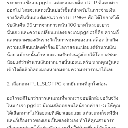
ระยะยาว ซึ่งเกมpgslotแต่ละเกมจะมีค่า RTP ที่แตกต่าง
ออกไป โดยจะแสดงเป็นเปอร์เซ็นต์สำหรับในการจ่ายเงิน
รางวัลคืนนั่นเอง ดังเช่นว่า ค่า RTP 96% คือ ได้โอกาสได้
รับเงินคืน 96 บาทจากการพนัน 100 บาทในระยะยาว
นั่นเอง และความเปลี่ยนแปลงของเกมpgslotก็คือ ความถี่
และขนาดของเงินรางวัลในการชนะของเกมสล็อต ถ้าเกิด
ความเปลี่ยนแปลงต่ำก็จะมีโอกาสชนะบ่อยแต่จำนวนเงิน
น้อย แม้กระนั้นถ้าหากความปั่นป่วนสูงก็จะได้โอกาสชนะ
น้อยแต่ว่าจำนวนเงินมากมายนั่นเองนะครับ หากคุณรู้และ
เข้าใจดีแล้วก็ลองมองหาเกมตามความปรารถนาได้เลย
2. เลือกเกม FULLSLOTPG จากธีมเกมที่ถูกใจก่อน
อะไรจะดีไปกว่าการเล่นเกมที่พวกเราชอบอีกล่ะขอรับจริง
ไหม? เรา pgslot มีเกมสล็อตออนไลน์จากค่าย PG ให้คุณ
ได้เลือกมากไม่น้อยเลยทีเดียวเยอะแยะ แต่ละเกมก็จะมีธีม
และก็เรื่องราวของเกมเป็นของตัวเอง ทำให้คุณสามารถ
เลือกเกมต่างๆได้อย่างอิสระ คนไม่ใช่น้อยที่ผมรู้จักก็ชอบ