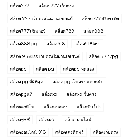
สล็อต777
สล็อต 777 เว็บตรง
สล็อต 777 เว็บตรงไม่ผ่านเอเย่นต์
สล็อต777ฟรีเครดิต
สล็อต777โจ๊กเกอร์
สล็อต789
สล็อต888
สล็อต888 pg
สล็อต918
สล็อต918kiss
สล็อต 918kiss เว็บตรงไม่ผ่านเอเย่นต์
สล็อต 7777pg
สล็อตpg
สล็อต pg
สล็อตpg ทดลอง
สล็อต pg ที่ดีที่สุด
สล็อต pg เว็บตรง แตกหนัก
สล็อตpgแท้
สล็อตxo
สล็อตxoเว็บตรง
สล็อตคาสิโน
สล็อตทดลอง
สล็อตปันโปร
สล็อตพุซซี่
สล็อตสด
สล็อตออนไลน์
สล็อตออนไลน์ 918
สล็อตเครดิตฟรี
สล็อตเว็บตรง