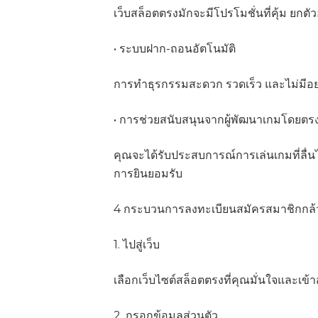
เว็บสล็อตตรงมักจะมีโปรโมชั่นที่คุ้ม ยกตั
• ระบบฝาก-ถอนอัตโนมัติ
การทำธุรกรรมสะดวก รวดเร็ว และไม่มีอย่า
• การช่วยสนับสนุนจากผู้พัฒนาเกมโดยตร
คุณจะได้รับประสบการณ์การเล่นเกมที่ลื่น
การยินยอมรับ
4 กระบวนการลงทะเบียนสมัครสมาชิกกล้วย
1. ไปสู่เว็บ
เลือกเว็บไซต์สล็อตตรงที่คุณมั่นใจและเข้า
2. กรอกข้อมูลส่วนตัว