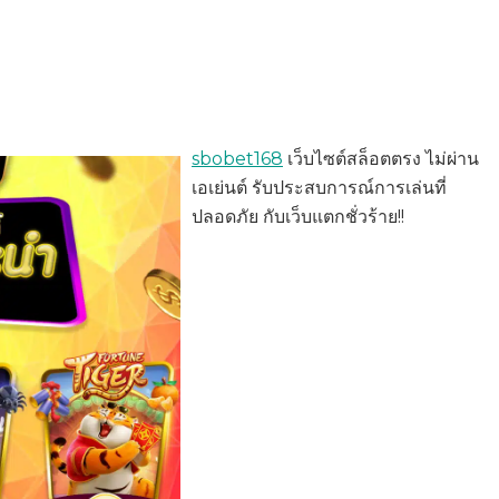
sbobet168
เว็บไซต์สล็อตตรง ไม่ผ่าน
เอเย่นต์ รับประสบการณ์การเล่นที่
ปลอดภัย กับเว็บแตกชั่วร้าย!!