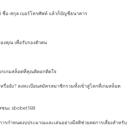
ชื่อ-สกุล เบอร์โทรศัพท์ แล้วก็บัญชีธนาคาร
องคุณ เพื่อรับรองตัวตน
อกเกมสล็อตที่คุณติดอกติดใจ
้วหรือยัง? ลงทะเบียนสมัครสมาชิกรวมทั้งเข้าสู่โลกที่เกมสล็อต
กาสชนะ sbobet168
 การกำหนดงบประมาณและเล่นอย่างมีสติช่วยลดการเสี่ยงสำหรับ