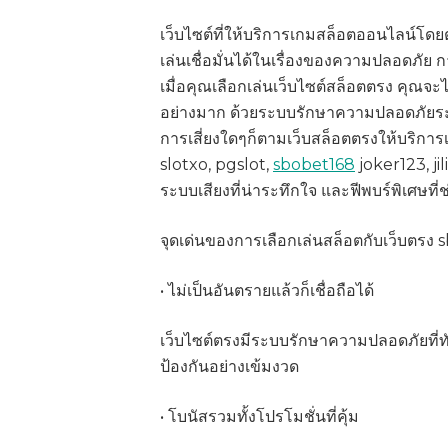
เว็บไซต์ที่ให้บริการเกมสล็อตออนไลน์โดยต
เล่นเชื่อมั่นได้ในเรื่องของความปลอดภัย ก
เมื่อคุณเลือกเล่นเว็บไซต์สล็อตตรง คุณจะ
อย่างมาก ด้วยระบบรักษาความปลอดภัยระดั
การเสี่ยงใดๆก็ตามเว็บสล็อตตรงให้บริการเฉ
slotxo, pgslot,
sbobet168
joker123, ji
ระบบเสียงที่น่าระทึกใจ และฟีพบร์พิเศษท
จุดเด่นของการเลือกเล่นสล็อตกับเว็บตรง
• ไม่เป็นอันตรายแล้วก็เชื่อถือได้
เว็บไซต์ตรงมีระบบรักษาความปลอดภัยที่ทัน
ป้องกันอย่างเข้มงวด
• โบนัสรวมทั้งโปรโมชั่นที่คุ้ม