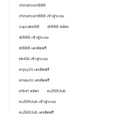
chinatown888
chinatown888 เข้าสู่ระบบ
cupcake88
dr888 สมัคร
dr888 เข้าสู่ระบบ
dr888 เครดิตฟรี
ek456 เข้าสู่ระบบ
enjoy24 เครดิตฟรี
erisauto เครดิตฟรี
etbet สมัคร
eu369club
eu369club เข้าสู่ระบบ
eu369club เครดิตฟรี