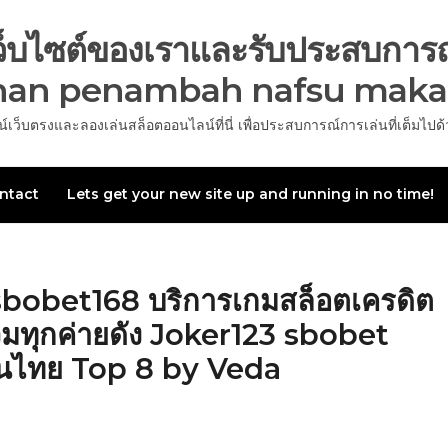
็บไซต์ของเราและรับประสบการณ์เล
nan penambah nafsu makan
น์เว็บตรงและลองเล่นสล็อตออนไลน์ที่นี่ เพื่อประสบการณ์การเล่นที่เต็
ntact
Lets get your new site up and running in no time!
bobet168 บริการเกมสล็อตเครดิต
วมทุกค่ายดัง Joker123 sbobet
บคนไทย Top 8 by Veda