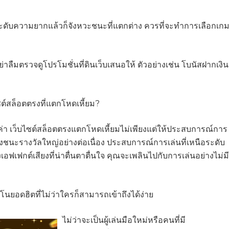
ระดับความยากแล้วก็จังหวะชนะที่แตกต่าง ควรที่จะทำการเลือกเก
่าลืมตรวจดูโปรโมชั่นที่ดินเว็บเสนอให้ ตัวอย่างเช่น โบนัสฝากเงิน
ต์สล็อตตรงที่แตกโหดเหี้ยม?
ค่า เว็บไซต์สล็อตตรงแตกโหดเหี้ยมไม่เพียงแต่ให้ประสบการณ์การ
างชนะรางวัลใหญ่อย่างต่อเนื่อง ประสบการณ์การเล่นที่เหนือระดับ
เอฟเฟกต์เสียงที่น่าตื่นตาตื่นใจ คุณจะเพลินไปกับการเล่นอย่างไม่มี
ยอดฮิตที่ไม่ว่าใครก็สามารถเข้าถึงได้ง่าย
ไม่ว่าจะเป็นผู้เล่นมือใหม่หรือคนที่มี