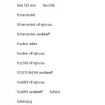
fafa 123 slot
faro168
ม
fcharoenkit
fcharoenkit เข้าสู่ระบบ
fcharoenkit เครดิตฟรี
fiwdee สมัคร
fiwdee เข้าสู่ระบบ
fizz169 เข้าสู่ระบบ
FORTUNE99 เครดิตฟรี
fox689 เข้าสู่ระบบ
fox689 เครดิตฟรี
fullslot
fullslotpg