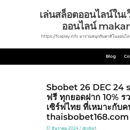
Skip
to
เล่นสล็อตออนไลน์ในเว
content
ออนไลน์ maka
https://foxplay.info มาร่วมสนุกกับคาสิโนออนไล
Blog
Co
Sbobet 26 DEC 24 s
ฟรี ทุกยอดฝาก 10% ร
เซิร์ฟไทย ที่เหมาะกั
thaisbobet168.com
Posted
Posted
31 ธันวาคม 2024
sbobet