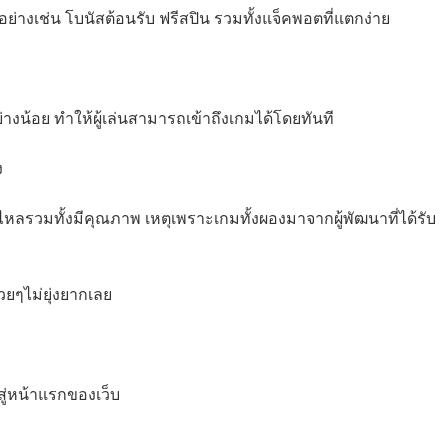
วอย่างเช่น โบนัสต้อนรับ ฟรีสปิน รวมทั้งแจ็คพอตที่แตกง่าย
งน้อย ทำให้ผู้เล่นสามารถเข้าถึงเกมได้โดยทันที
ง
ไหลรวมทั้งมีคุณภาพ เหตุเพราะเกมทั้งผองมาจากผู้พัฒนาที่ได้รับ
ๆไม่ยุ่งยากเลย
สู่หน้าแรกของเว็บ