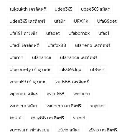
tuktukth เครดิตฟรี
udee365
udee365 สมัคร
udee365 เครดิตฟรี
ufa9r
UFA11k
Ufa89bet
ufa191 ทางเข้า
ufabet
ufabombx
ufad1
ufad1 เครดิตฟรี
ufafox88
ufaheno เครดิตฟรี
ufamn
ufanance
ufanance เครดิตฟรี
ufasociety เข้าสู่ระบบ
uk369club
ut9win
veera69 เข้าสู่ระบบ
ver888 เครดิตฟรี
viperpro สมัคร
vvip1668
winhero
winhero สมัคร
winhero เครดิตฟรี
xojoker
xoslot
xpay88 เครดิตฟรี
yaibet
yumyum เข้าสู่ระบบ
z5vip สมัคร
z5vip เครดิตฟรี