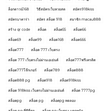
ล็อกดาวน์168
วิธีสมัครเว็บหวยสด
สมัคร918kiss
สมัครบาคาร่า
สมัคร สล็อต 918
สมาชิก macau888
สร้าง qr code
สล็อต
สล็อต55
สล็อต66
สล็อต69
สล็อต99
สล็อต168
สล็อต666
สล็อต777
สล็อต 777 เว็บตรง
สล็อต 777 เว็บตรงไม่ผ่านเอเย่นต์
สล็อต777ฟรีเครดิต
สล็อต777โจ๊กเกอร์
สล็อต789
สล็อต888
สล็อต888 pg
สล็อต918
สล็อต918kiss
สล็อต 918kiss เว็บตรงไม่ผ่านเอเย่นต์
สล็อต 7777pg
สล็อตpg
สล็อต pg
สล็อตpg ทดลอง
สล็อต pg ที่ดีที่สุด
สล็อต pg เว็บตรง แตกหนัก