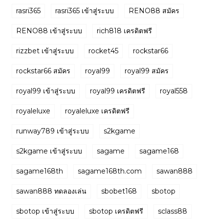
rasri365
rasri365 เข้าสู่ระบบ
RENO88 สมัคร
RENO88 เข้าสู่ระบบ
rich818 เครดิตฟรี
rizzbet เข้าสู่ระบบ
rocket45
rockstar66
rockstar66 สมัคร
royal99
royal99 สมัคร
royal99 เข้าสู่ระบบ
royal99 เครดิตฟรี
royal558
royaleluxe
royaleluxe เครดิตฟรี
runway789 เข้าสู่ระบบ
s2kgame
s2kgame เข้าสู่ระบบ
sagame
sagame168
sagame168th
sagame168th.com
sawan888
sawan888 ทดลองเล่น
sbobet168
sbotop
sbotop เข้าสู่ระบบ
sbotop เครดิตฟรี
sclass88