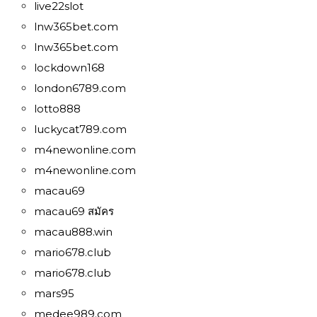
live22slot
lnw365bet.com
lnw365bet.com
lockdown168
london6789.com
lotto888
luckycat789.com
m4newonline.com
m4newonline.com
macau69
macau69 สมัคร
macau888.win
mario678.club
mario678.club
mars95
medee989.com