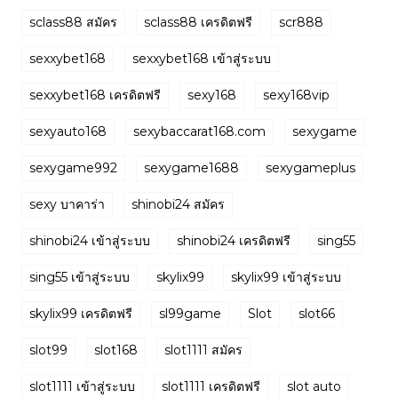
sclass88 สมัคร
sclass88 เครดิตฟรี
scr888
sexxybet168
sexxybet168 เข้าสู่ระบบ
sexxybet168 เครดิตฟรี
sexy168
sexy168vip
sexyauto168
sexybaccarat168.com
sexygame
sexygame992
sexygame1688
sexygameplus
sexy บาคาร่า
shinobi24 สมัคร
shinobi24 เข้าสู่ระบบ
shinobi24 เครดิตฟรี
sing55
sing55 เข้าสู่ระบบ
skylix99
skylix99 เข้าสู่ระบบ
skylix99 เครดิตฟรี
sl99game
Slot
slot66
slot99
slot168
slot1111 สมัคร
slot1111 เข้าสู่ระบบ
slot1111 เครดิตฟรี
slot auto