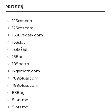
หมวดหมู่
123xos.com
123xos.com
1688vegasx.com
168slot
168สล็อต
188bet
188betth
1xgameth.com
789pluss.com
789pluss.com
888pg
8lots.me
8lots.me