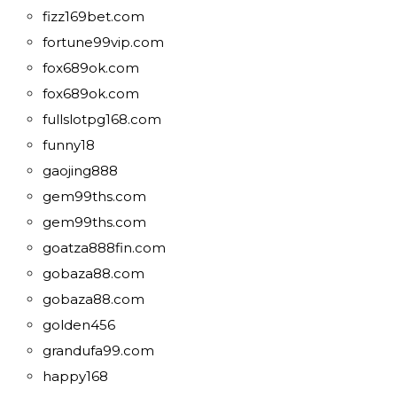
fizz169bet.com
fortune99vip.com
fox689ok.com
fox689ok.com
fullslotpg168.com
funny18
gaojing888
gem99ths.com
gem99ths.com
goatza888fin.com
gobaza88.com
gobaza88.com
golden456
grandufa99.com
happy168