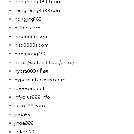
hengheng9899.com
hengheng9899.com
hengjing168
hi6bet.com
hiso8888s.com
hiso8888s.com
hongkong456
https://sretthi99.bet/enter/
hydra888 สล็อต
hyperclub-casino.com
ib888pro.bet
infyplus888.info
item388.com
jinda55
jinda888
Joker123