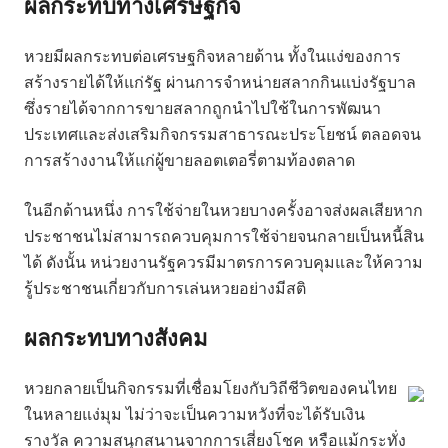
ผลกระทบทางเศรษฐกิจ
หวยมีผลกระทบต่อเศรษฐกิจหลายด้าน ทั้งในแง่ของการ
สร้างรายได้ให้แก่รัฐ ผ่านการจำหน่ายสลากกินแบ่งรัฐบาล
ซึ่งรายได้จากการขายสลากถูกนำไปใช้ในการพัฒนา
ประเทศและส่งเสริมกิจกรรมสาธารณะประโยชน์ ตลอดจน
การสร้างงานให้แก่ผู้ขายลอตเตอรี่ตามท้องตลาด
ในอีกด้านหนึ่ง การใช้จ่ายในหวยบางครั้งอาจส่งผลเสียหาก
ประชาชนไม่สามารถควบคุมการใช้จ่ายจนกลายเป็นหนี้สิน
ได้ ดังนั้น หน่วยงานรัฐควรมีมาตรการควบคุมและให้ความ
รู้ประชาชนเกี่ยวกับการเล่นหวยอย่างมีสติ
ผลกระทบทางสังคม
หวยกลายเป็นกิจกรรมที่เชื่อมโยงกับวิถีชีวิตของคนไทย
ในหลายแง่มุม ไม่ว่าจะเป็นความหวังที่จะได้รับเงิน
รางวัล ความสนุกสนานจากการเสี่ยงโชค หรือแม้กระทั่ง