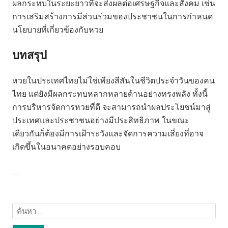
ผลกระทบในระยะยาวที่จะส่งผลต่อเศรษฐกิจและสังคม เช่น
การเสริมสร้างการมีส่วนร่วมของประชาชนในการกำหนด
นโยบายที่เกี่ยวข้องกับหวย
บทสรุป
หวยในประเทศไทยไม่ใช่เพียงสีสันในชีวิตประจำวันของคน
ไทย แต่ยังมีผลกระทบหลากหลายด้านอย่างทรงพลัง ทั้งนี้
การบริหารจัดการหวยที่ดี จะสามารถนำผลประโยชน์มาสู่
ประเทศและประชาชนอย่างมีประสิทธิภาพ ในขณะ
เดียวกันก็ต้องมีการเฝ้าระวังและจัดการความเสี่ยงที่อาจ
เกิดขึ้นในอนาคตอย่างรอบคอบ
…
ค้นหา
สำหรับ: