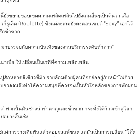
ญหาทุกคน
นี้ยังขยายขอบเขตความเพลิดเพลินไปยังเกมอื่นๆเป็นต้นว่า เสือ
วก็รูเล็ต (Roulette) ซึ่งแต่ละเกมยังคงคอนเซปต์ “Sexy” เอาไว้
สึกซ้ำซาก
ิมพัน มาบรรจบกับความบันเทิงของงานบริการระดับห้าดาว”
น่าเบื่อ ให้เปลี่ยนเป็นเวทีที่ความเพลิดเพลิน
หลาดสีเขียวขี้ม้า รายล้อมด้วยผู้คนที่จดจ่ออยู่กับหน้าไพ่ด้วย
กอบอวลจนถึงทำให้ความสนุกที่ควรจะเป็นหัวใจหลักของการพักผ่อน
ีเขียว” พวกนั้นมันช่างน่ารำคาญและซ้ำซาก กระทั่งได้ก้าวเข้าสู่โลก
อย่างสิ้นเชิง
่แค่การวางเดิมพันแล้วคอยผลแพ้ชนะ แต่มันเป็นการเปลี่ยน “โต๊ะ