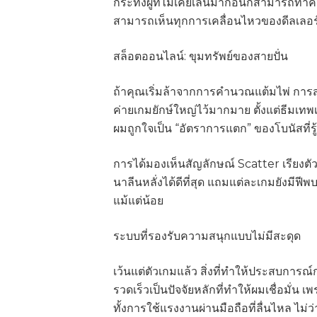
กระทั้งผู้ที่ไม่เคยเล่นมาก่อนก็สามารถทำ
สามารถเห็นทุกการเคลื่อนไหวของดีลเลอร์
สล็อตออนไลน์: ขุมทรัพย์ของสายปั่น
ถ้าคุณเริ่มล้าจากการคำนวณแต้มไพ่ การสล
ค่ายเกมยักษ์ใหญ่ไว้มากมาย ตั้งแต่ธีมเ
ผมถูกใจเป็น “อัตราการแตก” ของโบนัสที่รู้
การได้มองเห็นสัญลักษณ์ Scatter เรียงตั
นาลีนหลั่งได้ดีที่สุด แถมแต่ละเกมยังมีฟีพบ
แม้แต่น้อย
ระบบที่รองรับความสนุกแบบไม่มีสะดุด
เว้นแต่ตัวเกมแล้ว สิ่งที่ทำให้ประสบการ
รวดเร็วเป็นปัจจัยหลักที่ทำให้ผมเชื่อมั
ทั้งการใช้แรงงานผ่านมือถือที่ลื่นไหล ไม่