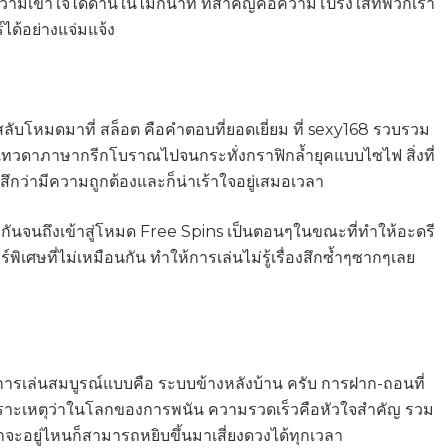
ความเข้าใจได้ด้านในไม่กี่นาที ที่สำคัญคือความโปร่งใสที่พวกเรา
ได้อย่างแจ่มแจ้ง
ับโหมดมาที่ สล็อต คือคำตอบที่ยอดเยี่ยม ที่ sexy168 รวบรวม
ทพเทวดาภาษากรีกโบราณไปจนกระทั่งกราฟิกล้ำยุคแบบไซไฟ สิ่งที่
สึกว่ามีความถูกต้องและก็น่าเร้าใจอยู่เสมอเวลา
วกันจนถึงเข้าสู่โหมด Free Spins เป็นตอนๆในขณะที่ทำให้อะดรี
ร์พิเศษที่ไม่เหมือนกัน ทำให้การเล่นไม่รู้เรื่องสึกซ้ำๆซากๆเลย
ณ์การเล่นสมบูรณ์แบบคือ ระบบข้างหลังบ้าน ครับ การฝาก-ถอนที่
่น เพราะเหตุว่าในโลกของการพนัน ความรวดเร็วคือหัวใจสำคัญ รวม
ว่าจะอยู่ไหนก็สามารถหยิบขึ้นมาเสี่ยงดวงได้ทุกเวลา