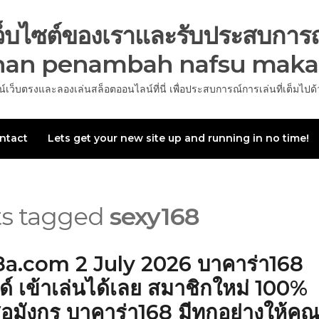
็บไซต์ของเราและรับประสบการณ์เล
nan penambah nafsu makan
น์เว็บตรงและลองเล่นสล็อตออนไลน์ที่นี่ เพื่อประสบการณ์การเล่นที่เต็
ntact
Lets get your new site up and running in no time!
sts tagged
sexy168
8a.com 2 July 2026 บาคาร่า168
์ เข้าเล่นได้เลย สมาชิกใหม่ 100%
สือมังกร บาคาร่า168 มีทุกอย่างให้คุ