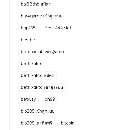
baj88thb สมัคร
bar4game เข้าสู่ระบบ
bbp168
Best 444 slot
bestbet
betboxclub เข้าสู่ระบบ
betflixtikto
betflixtikto สมัคร
betflixtikto เข้าสู่ระบบ
betway
bh99
bio285 เข้าสู่ระบบ
bio285 เครดิตฟรี
bitcoin