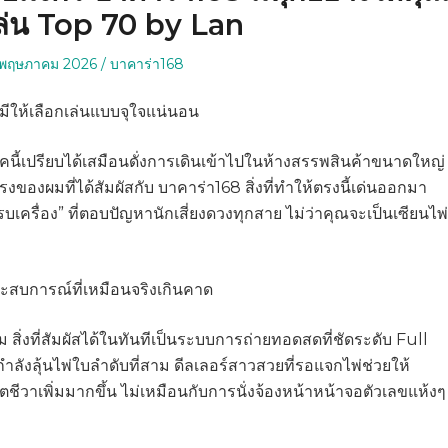
เล่น Top 70 by Lan
sted
Posted
 พฤษภาคม 2026
บาคาร่า168
in
ีให้เลือกเล่นแบบจุใจแน่นอน
นี้เปรียบได้เสมือนดั่งการเดินเข้าไปในห้างสรรพสินค้าขนาดใหญ่
องผมที่ได้สัมผัสกับ บาคาร่า168 สิ่งที่ทำให้ตรงนี้เด่นออกมา
มครบเครื่อง” ที่ตอบปัญหานักเสี่ยงดวงทุกสาย ไม่ว่าคุณจะเป็นเซียนไพ่
ะสบการณ์ที่เหมือนจริงเกินคาด
ม สิ่งที่สัมผัสได้ในทันทีเป็นระบบการถ่ายทอดสดที่ชัดระดับ Full
ังลุ้นไพ่ใบลำดับที่สาม ดีลเลอร์สาวสวยที่รอแจกไพ่ช่วยให้
วาเพิ่มมากขึ้น ไม่เหมือนกับการนั่งจ้องหน้าหน้าจอตัวเลขแห้งๆ