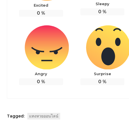
Sleepy
Excited
0
%
0
%
Angry
Surprise
0
%
0
%
Tagged:
แทงหวยออนไลน์