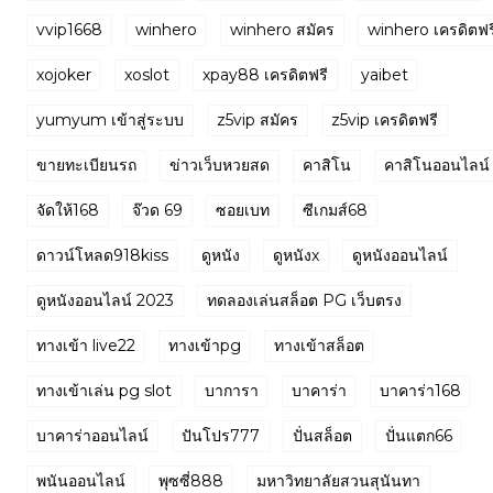
vvip1668
winhero
winhero สมัคร
winhero เครดิตฟร
xojoker
xoslot
xpay88 เครดิตฟรี
yaibet
yumyum เข้าสู่ระบบ
z5vip สมัคร
z5vip เครดิตฟรี
ขายทะเบียนรถ
ข่าวเว็บหวยสด
คาสิโน
คาสิโนออนไลน์
จัดให้168
จ๊วด 69
ซอยเบท
ซีเกมส์68
ดาวน์โหลด918kiss
ดูหนัง
ดูหนังx
ดูหนังออนไลน์
ดูหนังออนไลน์ 2023
ทดลองเล่นสล็อต PG เว็บตรง
ทางเข้า live22
ทางเข้าpg
ทางเข้าสล็อต
ทางเข้าเล่น pg slot
บาการา
บาคาร่า
บาคาร่า168
บาคาร่าออนไลน์
ปันโปร777
ปั่นสล็อต
ปั่นแตก66
พนันออนไลน์
พุซซี่888
มหาวิทยาลัยสวนสุนันทา