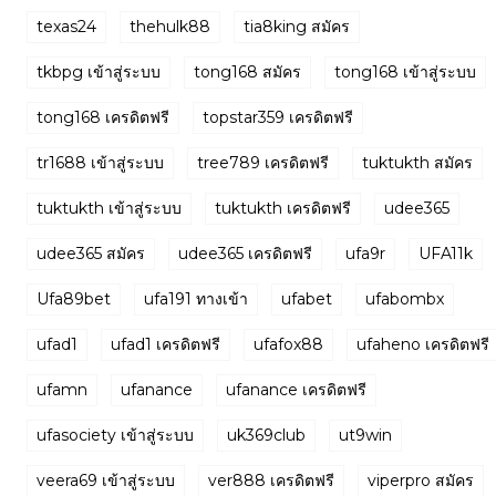
texas24
thehulk88
tia8king สมัคร
tkbpg เข้าสู่ระบบ
tong168 สมัคร
tong168 เข้าสู่ระบบ
tong168 เครดิตฟรี
topstar359 เครดิตฟรี
tr1688 เข้าสู่ระบบ
tree789 เครดิตฟรี
tuktukth สมัคร
tuktukth เข้าสู่ระบบ
tuktukth เครดิตฟรี
udee365
udee365 สมัคร
udee365 เครดิตฟรี
ufa9r
UFA11k
Ufa89bet
ufa191 ทางเข้า
ufabet
ufabombx
ufad1
ufad1 เครดิตฟรี
ufafox88
ufaheno เครดิตฟรี
ufamn
ufanance
ufanance เครดิตฟรี
ufasociety เข้าสู่ระบบ
uk369club
ut9win
veera69 เข้าสู่ระบบ
ver888 เครดิตฟรี
viperpro สมัคร