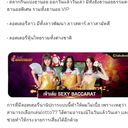
• สลากกินแบ่งฮานอย ออกวันแล้ววันเล่า มีทั้งยังฮานอยธรรมด
ฮานอยพิเศษ รวมทั้งฮานอย VIP
• ลอตเตอรี่ลาว มีทั้งลาวพัฒนา ลาวสตาร์ ลาวสามัคคี
• ลอตเตอรี่หุ้นไทยรวมทั้งต่างชาติ
การที่มีลอตเตอรี่นานัปการแบบนี้ทำให้ผมไม่เบื่อ เพราะเหตุว่า
สามารถเลือกเล่นlotto77 ได้ตามอารมณ์ในวันแล้ววันเล่า และ
ช่วยทำให้กระจายการเสี่ยงได้อีกด้วย