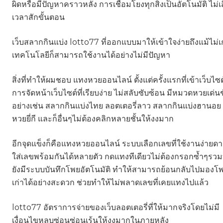
ผิดหรือมีปัญหาคราวหลัง การเชื่อมโยงทุกสิ่งเป็นอัตโนมัติ ไม่เ
เวลาสักขั้นตอน
เว็บสลากกินแบ่ง lotto77 ที่ออกแบบมาให้เข้าใจง่ายถึงแม้ไม่เก
เทคโนโลยีก็สามารถใช้งานได้อย่างไม่มีปัญหา
สิ่งที่ทำให้ผมชอบ แทงหวยออนไลน์ ตั้งแต่ครั้งแรกที่เข้าเว็บไซต
การจัดหน้าเว็บไซต์ที่เรียบง่าย ไม่สลับซับซ้อน มีหมวดหวยเด่น
อย่างเช่น สลากกินแบ่งไทย ลอตเตอรี่ลาว สลากกินแบ่งฮานอย
หวยยี่กี และก็อื่นๆไม่ต้องคลิกหลายชั้นให้งงมาก
อีกจุดแข็งก็คือแทงหวยออนไลน์ ระบบเลือกเลขที่ใช้งานง่ายด
ใส่เลขพร้อมกันได้หลายตัว กดแทงทีเดียวไม่ต้องกรอกซ้ำๆรวมท
ยังมีระบบบันทึกโพยอัตโนมัติ ทำให้สามารถย้อนกลับไปมองโ
เก่าได้อย่างสะดวก ช่วยทำให้ไม่พลาดเลขที่เคยแทงไปแล้ว
lotto77 อัตราการจ่ายของเว็บลอตเตอรี่ที่ให้มากจริงโดยไม่มี
เงื่อนไขหลบซ่อนซ่อนเร้นให้งงมากในภายหลัง