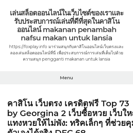
Skip
to
เล่นสล็อตออนไลน์ในเว็บไซต์ของเราและ
content
รับประสบการณ์เล่นที่ดีที่สุดในคาสิโน
ออนไลน์ makanan penambah
nafsu makan untuk lansia
https://foxplay.info มาร่วมสนุกกับคาสิโนออนไลน์เว็บตรงและ
ลองเล่นสล็อตออนไลน์ที่นี่ เพื่อประสบการณ์การเล่นที่เต็มไปด้วย
ความสนุก pengganti makanan untuk lansia
Menu
คาสิโน เว็บตรง เครดิตฟรี Top 73
by Georgina 2 เว็บซื้อหวย เว็บให
แทงหวยให้ไม่พัง: ทริคเล็กๆ ที่ช่วยค
ตัวเองได้จริง DEC 68