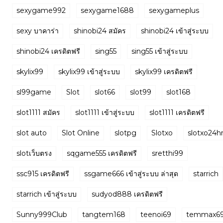
sexygame992
sexygame1688
sexygameplus
sexy บาคาร่า
shinobi24 สมัคร
shinobi24 เข้าสู่ระบบ
shinobi24 เครดิตฟรี
sing55
sing55 เข้าสู่ระบบ
skylix99
skylix99 เข้าสู่ระบบ
skylix99 เครดิตฟรี
sl99game
Slot
slot66
slot99
slot168
slot1111 สมัคร
slot1111 เข้าสู่ระบบ
slot1111 เครดิตฟรี
slot auto
Slot Online
slotpg
Slotxo
slotxo24h
slotเว็บตรง
sqgame555 เครดิตฟรี
sretthi99
ssc915 เครดิตฟรี
ssgame666 เข้าสู่ระบบ ล่าสุด
starrich
starrich เข้าสู่ระบบ
sudyod888 เครดิตฟรี
Sunny999Club
tangtem168
teenoi69
temmax6