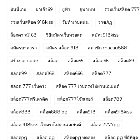
มันนี่เกม
มาเก๊า69
ยูฟ่า
ยูฟ่าเบท
รวมเว็บสล็อต 777
รวมเว็บสล็อต 918kiss
รับทำเว็บพนัน
ราชภัฏ
ล็อกดาวน์168
วิธีสมัครเว็บหวยสด
สมัคร918kiss
สมัครบาคาร่า
สมัคร สล็อต 918
สมาชิก macau888
สร้าง qr code
สล็อต
สล็อต55
สล็อต66
สล็อต69
สล็อต99
สล็อต168
สล็อต666
สล็อต777
สล็อต 777 เว็บตรง
สล็อต 777 เว็บตรงไม่ผ่านเอเย่นต์
สล็อต777ฟรีเครดิต
สล็อต777โจ๊กเกอร์
สล็อต789
สล็อต888
สล็อต888 pg
สล็อต918
สล็อต918kiss
สล็อต 918kiss เว็บตรงไม่ผ่านเอเย่นต์
สล็อต 7777pg
สล็อตpg
สล็อต pg
สล็อตpg ทดลอง
สล็อต pg ที่ดีที่สุด