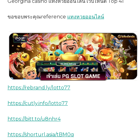
Georgina casino แทงหวยออนไลน์ เว็บไหนดี Top 41
ขอขอบพระคุณreference
แทงหวยออนไลน์
https://rebrand.ly/lotto77
https://cutly.info/lotto77
https://bitt.to/u8nhr4
https://shorturl.asia/tBM0q