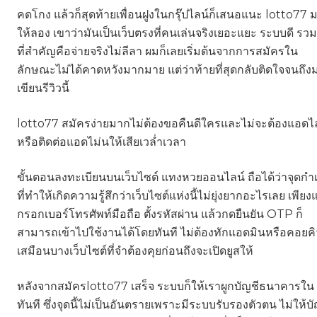
คดโกง แล้วก็สุดท้ายเพื่อนฝูงในกรุ๊ปไลน์ก็เสนอแนะ lotto77 
ให้ลอง เขาว่ามันเป็นเว็บตรงที่คนเล่นจริงเยอะแยะ ระบบดี รวมท
ที่สำคัญคือจ่ายจริงไม่ลีลา ผมก็เลยเริ่มต้นจากการสมัครใน
ลักษณะไม่ได้คาดหวังมากมาย แต่ว่าท้ายที่สุดกลับติดใจจนถึง
เขียนรีวิวนี้
lotto77 สมัครง่ายมากไม่ต้องขอคืนดีใครและไม่จะต้องแอดไ
หรือติดต่อแอดไม่นให้เสียเวล่ำเวลา
ขั้นตอนลงทะเบียนบนเว็บไซต์ แทงหวยออนไลน์ ถือได้ว่าจุดกำเ
ที่ทำให้เกิดความรู้สึกว่าเว็บไซต์แห่งนี้ไม่ยุ่งยากอะไรเลย เพียงแ
กรอกเบอร์โทรศัพท์มือถือ ตั้งรหัสผ่าน แล้วกดยืนยัน OTP ก็
สามารถเข้าไปใช้งานได้โดยทันที ไม่ต้องทักแอดมินหรือคอยคิ
เสมือนบางเว็บไซต์ที่จำต้องคุยก่อนถึงจะเปิดยูสให้
หลังจากสมัครlotto77 เสร็จ ระบบก็ให้เราผูกบัญชีธนาคารใน
ทันที ซึ่งจุดนี้ไม่เป็นอันตรายเพราะมีระบบรับรองตัวตน ไม่ให้บั