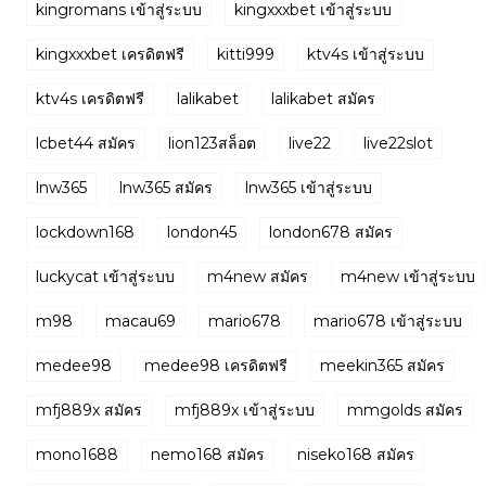
kingromans เข้าสู่ระบบ
kingxxxbet เข้าสู่ระบบ
kingxxxbet เครดิตฟรี
kitti999
ktv4s เข้าสู่ระบบ
ktv4s เครดิตฟรี
lalikabet
lalikabet สมัคร
lcbet44 สมัคร
lion123สล็อต
live22
live22slot
lnw365
lnw365 สมัคร
lnw365 เข้าสู่ระบบ
lockdown168
london45
london678 สมัคร
luckycat เข้าสู่ระบบ
m4new สมัคร
m4new เข้าสู่ระบบ
m98
macau69
mario678
mario678 เข้าสู่ระบบ
medee98
medee98 เครดิตฟรี
meekin365 สมัคร
mfj889x สมัคร
mfj889x เข้าสู่ระบบ
mmgolds สมัคร
mono1688
nemo168 สมัคร
niseko168 สมัคร