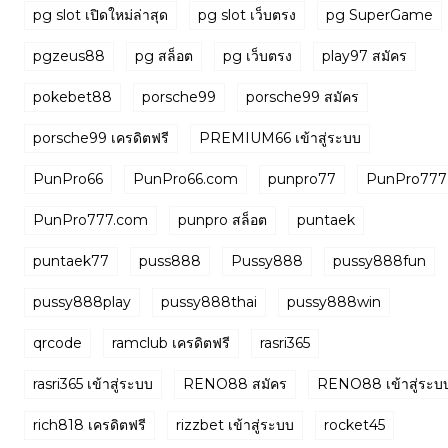
pg slot เปิดใหม่ล่าสุด
pg slot เว็บตรง
pg SuperGame
pgzeus88
pg สล็อต
pg เว็บตรง
play97 สมัคร
pokebet88
porsche99
porsche99 สมัคร
porsche99 เครดิตฟรี
PREMIUM66 เข้าสู่ระบบ
PunPro66
PunPro66.com
punpro77
PunPro777
PunPro777.com
punpro สล็อต
puntaek
puntaek77
puss888
Pussy888
pussy888fun
pussy888play
pussy888thai
pussy888win
qrcode
ramclub เครดิตฟรี
rasri365
rasri365 เข้าสู่ระบบ
RENO88 สมัคร
RENO88 เข้าสู่ระบ
rich818 เครดิตฟรี
rizzbet เข้าสู่ระบบ
rocket45