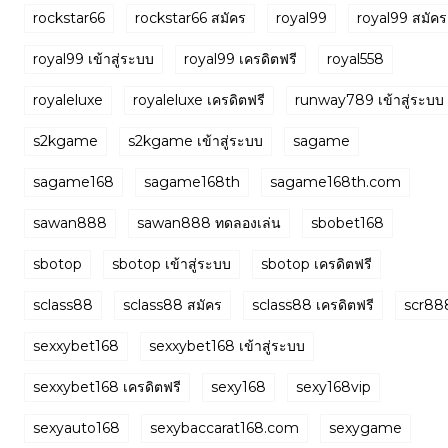
rockstar66
rockstar66 สมัคร
royal99
royal99 สมัคร
royal99 เข้าสู่ระบบ
royal99 เครดิตฟรี
royal558
royaleluxe
royaleluxe เครดิตฟรี
runway789 เข้าสู่ระบบ
s2kgame
s2kgame เข้าสู่ระบบ
sagame
sagame168
sagame168th
sagame168th.com
sawan888
sawan888 ทดลองเล่น
sbobet168
sbotop
sbotop เข้าสู่ระบบ
sbotop เครดิตฟรี
sclass88
sclass88 สมัคร
sclass88 เครดิตฟรี
scr88
sexxybet168
sexxybet168 เข้าสู่ระบบ
sexxybet168 เครดิตฟรี
sexy168
sexy168vip
sexyauto168
sexybaccarat168.com
sexygame