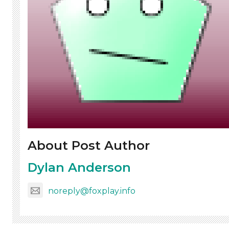
About Post Author
Dylan Anderson
noreply@foxplay.info