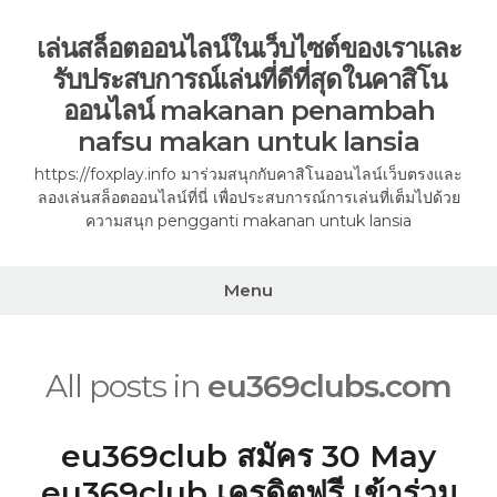
Skip
to
เล่นสล็อตออนไลน์ในเว็บไซต์ของเราและ
content
รับประสบการณ์เล่นที่ดีที่สุดในคาสิโน
ออนไลน์ makanan penambah
nafsu makan untuk lansia
https://foxplay.info มาร่วมสนุกกับคาสิโนออนไลน์เว็บตรงและ
ลองเล่นสล็อตออนไลน์ที่นี่ เพื่อประสบการณ์การเล่นที่เต็มไปด้วย
ความสนุก pengganti makanan untuk lansia
Menu
All posts in
eu369clubs.com
eu369club สมัคร 30 May
eu369club เครดิตฟรี เข้าร่วม