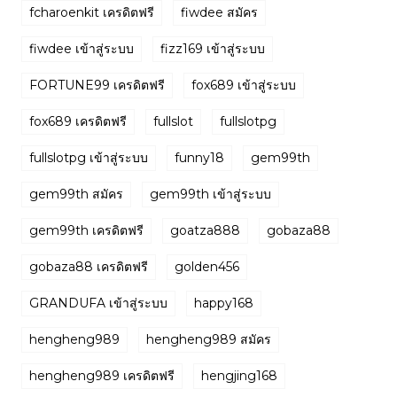
fcharoenkit เครดิตฟรี
fiwdee สมัคร
fiwdee เข้าสู่ระบบ
fizz169 เข้าสู่ระบบ
FORTUNE99 เครดิตฟรี
fox689 เข้าสู่ระบบ
fox689 เครดิตฟรี
fullslot
fullslotpg
fullslotpg เข้าสู่ระบบ
funny18
gem99th
gem99th สมัคร
gem99th เข้าสู่ระบบ
gem99th เครดิตฟรี
goatza888
gobaza88
gobaza88 เครดิตฟรี
golden456
GRANDUFA เข้าสู่ระบบ
happy168
hengheng989
hengheng989 สมัคร
hengheng989 เครดิตฟรี
hengjing168