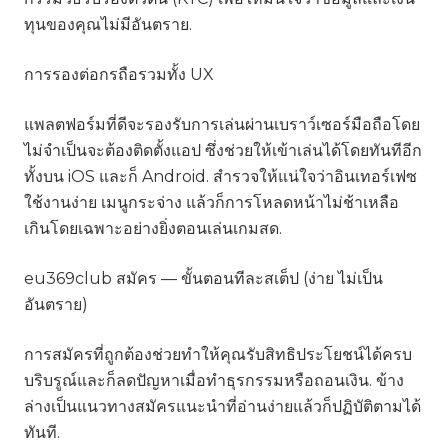
ทุนของคุณไม่มีอันตราย.
การรองต่อกรถือรวมทั้ง UX
แพลตฟอร์มที่ดีจะรองรับการเล่นผ่านเบราว์เซอร์มือถือโดย
ไม่จำเป็นจะต้องติดตั้งแอป ซึ่งช่วยให้เข้าเล่นได้โดยทันทีอีก
ทั้งบน iOS และก็ Android. สำรวจให้แน่ใจว่าอินเทอร์เฟซ
ใช้งานง่าย เมนูกระจ่าง แล้วก็การโหลดหน้าไม่ช้าเหลือ
เกินโดยเฉพาะอย่างยิ่งตอนเล่นเกมสด.
eu369club สมัคร — ขั้นตอนทีละสเต็ป (ง่าย ไม่เป็น
อันตราย)
การสมัครที่ถูกต้องช่วยทำให้คุณรับสิทธิประโยชน์ได้ครบ
บริบรูณ์และก็ลดปัญหาเมื่อทำธุรกรรมหรือถอนเงิน. ข้าง
ล่างเป็นแนวทางสมัครแนะนำที่อ่านง่ายแล้วก็ปฏิบัติตามได้
ทันที.