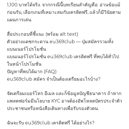
1,100 บาทได้จริง. จากกรณีนี้บทเรียนสำคัญคือ: อ่านข้อแม้
ก่อนรับ, เลือกเกมที่เหมาะสมกับเครดิตฟรี, แล้วก็มีวินัยตาม
แผนการเล่น.
สื่อประกอบที่ชี้แนะ (พร้อม alt text)
ตัวอย่างแดชกระดาน eu369club — ปุ่มสมัครรวมทั้ง
แบนเนอร์โปรโมชั่น
แบนเนอร์โปรโมชั่น eu369club เครดิตฟรี ที่พบได้ทั่วไป
ในหน้าโปรโมชั่น
ปัญหาที่พบได้มาก (FAQ)
eu369club สมัคร จำเป็นต้องเตรียมอะไรบ้าง?
จัดเตรียมเบอร์โทร อีเมล และก็ข้อมูลบัญชีธนาคาร ถ้าหาก
แพลตฟอร์มมีนโยบาย KYC อาจต้องอัพโหลดบัตรประจำตัว
ประชาชนหรือหนังสือเดินทางเพื่อรับรองตัวตน.
ฉันจะรับ eu369club เครดิตฟรี ได้อย่างไร?