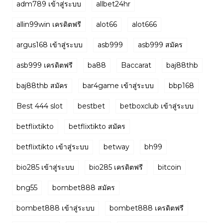
adm789 เข้าสู่ระบบ
allbet24hr
allin99win เครดิตฟรี
alot66
alot666
argus168 เข้าสู่ระบบ
asb999
asb999 สมัคร
asb999 เครดิตฟรี
ba88
Baccarat
baj88thb
baj88thb สมัคร
bar4game เข้าสู่ระบบ
bbp168
Best 444 slot
bestbet
betboxclub เข้าสู่ระบบ
betflixtikto
betflixtikto สมัคร
betflixtikto เข้าสู่ระบบ
betway
bh99
bio285 เข้าสู่ระบบ
bio285 เครดิตฟรี
bitcoin
bng55
bombet888 สมัคร
bombet888 เข้าสู่ระบบ
bombet888 เครดิตฟรี