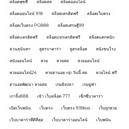
สล็อตพุซซี่
สล็อตสด
สล็อตออนไลน์
สล็อตออนไลน์ 918
สล็อตเครดิตฟรี
สล็อตเว็บตรง
สล็อตเว็บตรง PG888
สล็อตเศรษฐี99
สล็อตเเครดิตฟรี
สล็อตแจกเครดิตฟรี
สล็อตแตกหนัก
สวนสุนันทา
สูตรบาคาร่า
สูตรสล็อต
หนังชนโรง
หนังออนไลน์
หวย
หวยสด
หวยออนไลน์
หวยออนไลน์24
หวยฮานอย vip วันนี้ สด
หวยไลน์ ฟรี
ฮานอยพัฒนา หวยสด
เกมยิงปลา
เกมยูฟ่า
เกาจิ้ง888
เข้า เว็บสล็อต 777
เซ็กซี่บาคาร่า
เปิดเว็บพนัน
เว็บตรง
เว็บตรง 918kiss
เว็บถูกหวย
เว็บบาคาร่าที่ดีที่สุด
เว็บบาคาร่าออนไลน์
เว็บพนัน