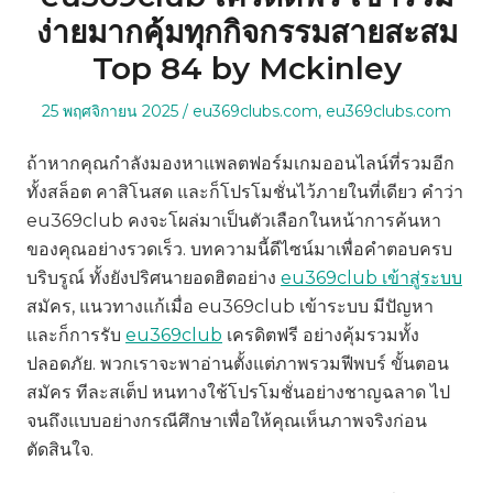
ง่ายมากคุ้มทุกกิจกรรมสายสะสม
Top 84 by Mckinley
Posted
Posted
25 พฤศจิกายน 2025
eu369clubs.com
,
eu369clubs.com
on
in
ถ้าหากคุณกำลังมองหาแพลตฟอร์มเกมออนไลน์ที่รวมอีก
ทั้งสล็อต คาสิโนสด และก็โปรโมชั่นไว้ภายในที่เดียว คำว่า
eu369club คงจะโผล่มาเป็นตัวเลือกในหน้าการค้นหา
ของคุณอย่างรวดเร็ว. บทความนี้ดีไซน์มาเพื่อคำตอบครบ
บริบรูณ์ ทั้งยังปริศนายอดฮิตอย่าง
eu369club เข้าสู่ระบบ
สมัคร, แนวทางแก้เมื่อ eu369club เข้าระบบ มีปัญหา
และก็การรับ
eu369club
เครดิตฟรี อย่างคุ้มรวมทั้ง
ปลอดภัย. พวกเราจะพาอ่านตั้งแต่ภาพรวมฟีพบร์ ขั้นตอน
สมัคร ทีละสเต็ป หนทางใช้โปรโมชั่นอย่างชาญฉลาด ไป
จนถึงแบบอย่างกรณีศึกษาเพื่อให้คุณเห็นภาพจริงก่อน
ตัดสินใจ.