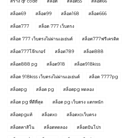
สร้าง qr code
สล็อต
สล็อต55
สล็อต66
สล็อต69
สล็อต99
สล็อต168
สล็อต666
สล็อต777
สล็อต 777 เว็บตรง
สล็อต 777 เว็บตรงไม่ผ่านเอเย่นต์
สล็อต777ฟรีเครดิต
สล็อต777โจ๊กเกอร์
สล็อต789
สล็อต888
สล็อต888 pg
สล็อต918
สล็อต918kiss
สล็อต 918kiss เว็บตรงไม่ผ่านเอเย่นต์
สล็อต 7777pg
สล็อตpg
สล็อต pg
สล็อตpg ทดลอง
สล็อต pg ที่ดีที่สุด
สล็อต pg เว็บตรง แตกหนัก
สล็อตpgแท้
สล็อตxo
สล็อตxoเว็บตรง
สล็อตคาสิโน
สล็อตทดลอง
สล็อตปันโปร