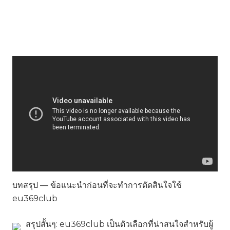
บทสรุป — ข้อแนะนำก่อนที่จะทำการตัดสินใจใช้
eu369club
สรุปสั้นๆ: eu369club เป็นตัวเลือกที่น่าสนใจสำหรับผู้