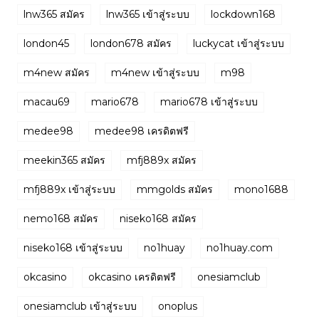
lnw365 สมัคร
lnw365 เข้าสู่ระบบ
lockdown168
london45
london678 สมัคร
luckycat เข้าสู่ระบบ
m4new สมัคร
m4new เข้าสู่ระบบ
m98
macau69
mario678
mario678 เข้าสู่ระบบ
medee98
medee98 เครดิตฟรี
meekin365 สมัคร
mfj889x สมัคร
mfj889x เข้าสู่ระบบ
mmgolds สมัคร
mono1688
nemo168 สมัคร
niseko168 สมัคร
niseko168 เข้าสู่ระบบ
no1huay
no1huay.com
okcasino
okcasino เครดิตฟรี
onesiamclub
onesiamclub เข้าสู่ระบบ
onoplus