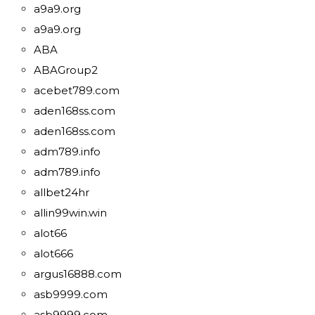
a9a9.org
a9a9.org
ABA
ABAGroup2
acebet789.com
aden168ss.com
aden168ss.com
adm789.info
adm789.info
allbet24hr
allin99win.win
alot66
alot666
argus16888.com
asb9999.com
asb9999.com