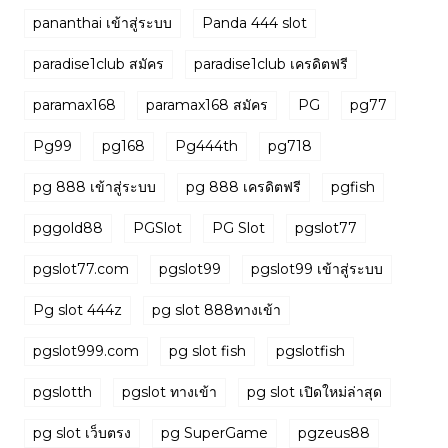
pananthai เข้าสู่ระบบ
Panda 444 slot
paradise1club สมัคร
paradise1club เครดิตฟรี
paramax168
paramax168 สมัคร
PG
pg77
Pg99
pg168
Pg444th
pg718
pg 888 เข้าสู่ระบบ
pg 888 เครดิตฟรี
pgfish
pggold88
PGSlot
PG Slot
pgslot77
pgslot77.com
pgslot99
pgslot99 เข้าสู่ระบบ
Pg slot 444z
pg slot 888ทางเข้า
pgslot999.com
pg slot fish
pgslotfish
pgslotth
pgslot ทางเข้า
pg slot เปิดใหม่ล่าสุด
pg slot เว็บตรง
pg SuperGame
pgzeus88