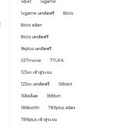
1xbet
1xgame
1xgame เครดิตฟรี
8lots
8lots สมัคร
8lots เครดิตฟรี
9kplus เครดิตฟรี
037movie
77UFA
123xo เข้าสู่ระบบ
123xo เครดิตฟรี
168slot
168สล็อต
188bet
188betth
789plus สมัคร
789plus เข้าสู่ระบบ