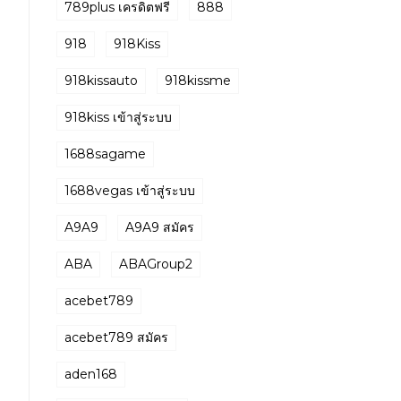
789plus เครดิตฟรี
888
918
918Kiss
918kissauto
918kissme
918kiss เข้าสู่ระบบ
1688sagame
1688vegas เข้าสู่ระบบ
A9A9
A9A9 สมัคร
ABA
ABAGroup2
acebet789
acebet789 สมัคร
aden168