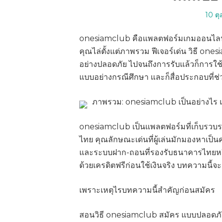
Post
10 ต
on
onesiamclub คือแพลตฟอร์มเกมออนไลน์ที่
คุณไล่ตั้งแต่ภาพรวม ฟีเจอร์เด่น วิธี o
อย่างปลอดภัย ไปจนถึงการรับแล้วก็การใช้
แบบอย่างกรณีศึกษา และก็สื่อประกอบที่ช
ภาพรวม: onesiamclub เป็นอย่างไร 
onesiamclub เป็นแพลตฟอร์มที่เก็บรวบรว
ไทย คุณลักษณะเด่นที่ผู้เล่นมักมองหาเป็
และระบบฝาก-ถอนที่รองรับธนาคารไทยหรือ
ด้วยเครดิตฟรีก่อนใช้เงินจริง บทความนี้จะ
เพราะเหตุไรบทความนี้สำคัญก่อนสมัคร
สอนวิธี onesiamclub สมัคร แบบปลอดภัย 