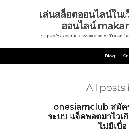
Skip
to
เล่นสล็อตออนไลน์ในเว
content
ออนไลน์ maka
https://foxplay.info มาร่วมสนุกกับคาสิโนออนไล
Blog
Co
All posts
onesiamclub สมัคร 
ระบบ แจ็คพอตมาไวเกิ
ไม่มีเบ