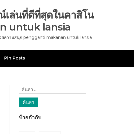
่นที่ดีที่สุดในคาสิโน
 untuk lansia
มไปด้วยความสนุก pengganti makanan untuk lansia
Pin Posts
ค้นหา
สำหรับ:
ป้ายกำกับ