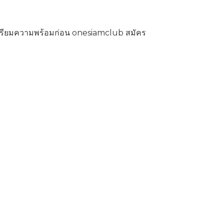
เตรียมความพร้อมก่อน onesiamclub สมัคร