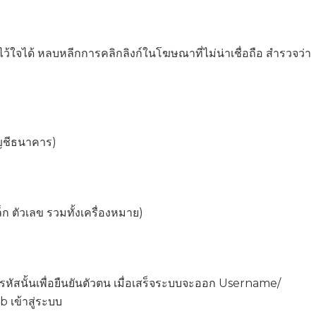
ไว้ใจได้ หลบหลีกการคลิกลิงก์ในโฆษณาที่ไม่น่าเชื่อถือ สำรวจว่า
ญชีธนาคาร)
ล็ก ตัวเลข รวมทั้งเครื่องหมาย)
หัสนั้นเพื่อยืนยันตัวตน เมื่อเสร็จระบบจะออก Username/
 เข้าสู่ระบบ