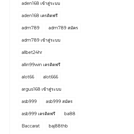
aden168 เข้าสู่ระบบ
aden168 เครดิตฟรี
adm789
adm789 สมัคร
adm789 เข้าสู่ระบบ
allbet24hr
allin99win เครดิตฟรี
alot66
alot666
argus168 เข้าสู่ระบบ
asb999
asb999 สมัคร
asb999 เครดิตฟรี
ba88
Baccarat
baj88thb